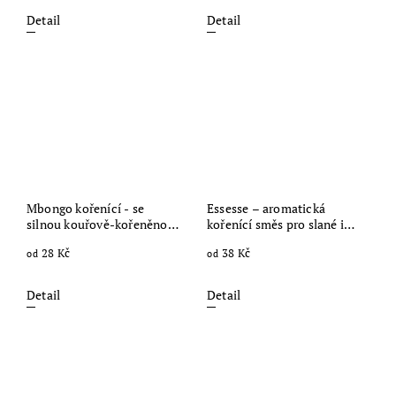
Detail
Detail
Mbongo kořenící - se
Essesse – aromatická
silnou kouřově-kořeněnou
kořenící směs pro slané i
chutí
sladké pokrmy
28 Kč
38 Kč
od
od
Detail
Detail