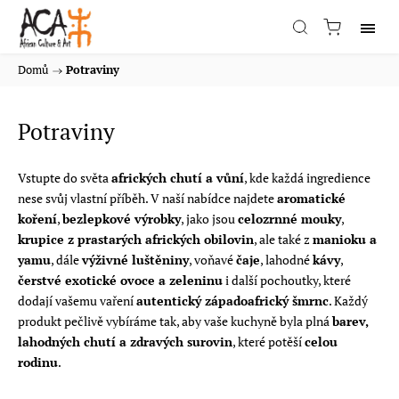
Domů
/
Potraviny
Potraviny
Vstupte do světa
afrických chutí a vůní
, kde každá ingredience
nese svůj vlastní příběh. V naší nabídce najdete
aromatické
koření
,
bezlepkové výrobky
, jako jsou
celozrnné mouky
,
krupice z prastarých afrických obilovin
, ale také z
manioku a
yamu
, dále
výživné luštěniny
, voňavé
čaje
, lahodné
kávy
,
čerstvé exotické ovoce a zeleninu
i další pochoutky, které
dodají vašemu vaření
autentický západoafrický šmrnc
. Každý
produkt pečlivě vybíráme tak, aby vaše kuchyně byla plná
barev,
lahodných chutí a zdravých surovin
, které potěší
celou
rodinu
.