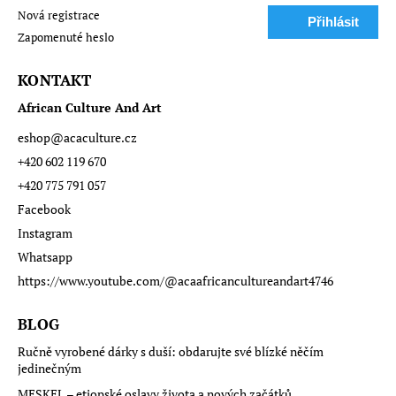
Nová registrace
Přihlásit
Zapomenuté heslo
se
KONTAKT
African Culture And Art
eshop
@
acaculture.cz
+420 602 119 670
+420 775 791 057
Facebook
Instagram
Whatsapp
https://www.youtube.com/@acaafricancultureandart4746
BLOG
Ručně vyrobené dárky s duší: obdarujte své blízké něčím
jedinečným
MESKEL – etiopské oslavy života a nových začátků