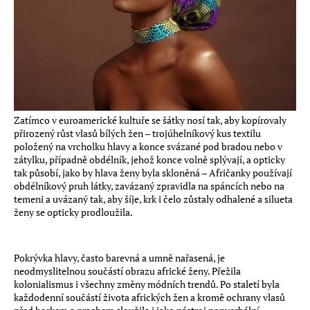
Zatímco v euroamerické kultuře se šátky nosí tak, aby kopírovaly
přirozený růst vlasů bílých žen – trojúhelníkový kus textilu
položený na vrcholku hlavy a konce svázané pod bradou nebo v
zátylku, případně obdélník, jehož konce volně splývají, a opticky
tak působí, jako by hlava ženy byla skloněná – Afričanky používají
obdélníkový pruh látky, zavázaný zpravidla na spáncích nebo na
temeni a uvázaný tak, aby šíje, krk i čelo zůstaly odhalené a silueta
ženy se opticky prodloužila.
Pokrývka hlavy, často barevná a umně nařasená, je
neodmyslitelnou součástí obrazu africké ženy. Přežila
kolonialismus i všechny změny módních trendů. Po staletí byla
každodenní součástí života afrických žen a kromě ochrany vlasů