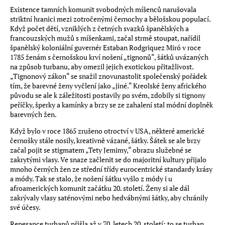
Existence tamních komunit svobodných míšenců narušovala
striktní hranici mezi zotročenými černochy a bělošskou populací.
Když počet dětí, vzniklých z četných svazků španělských a
francouzských mužů s míšenkami, začal strmě stoupat, nařídil
španělský koloniální guvernér Estaban Rodgriquez Miró v roce
1785 ženám s černošskou krví nošení „tignonů“, šátků uvázaných
na způsob turbanu, aby omezil jejich exotickou přitažlivost.
„Tignonový zákon“ se snažil znovunastolit společenský pořádek
tím, že barevné ženy vyčlení jako „jiné.“ Kreolské ženy afrického
původu se ale k záležitosti postavily po svém, zdobily si tignony
peříčky, šperky a kamínky a brzy se ze zahalení stal módní doplněk
barevných žen.
Když bylo v roce 1865 zrušeno otroctví v USA, některé americké
černošky stále nosily, kreativně vázané, šátky. Šátek se ale brzy
začal pojit se stigmatem „Tety Jemimy,“ obrazu služebné se
zakrytými vlasy. Ve snaze začlenit se do majoritní kultury přijalo
mnoho černých žen ze střední třídy eurocentrické standardy krásy
a módy. Tak se stalo, že nošení šátku vyšlo z módy i u
afroamerických komunit začátku 20. století. Ženy si ale dál
zakrývaly vlasy saténovými nebo hedvábnými šátky, aby chránily
své účesy.
Renesance turbanů přišla až v 70. letech 20. století: to se turban