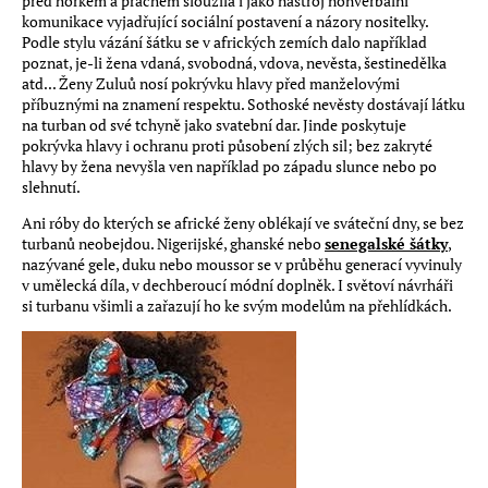
před horkem a prachem sloužila i jako nástroj nonverbální
komunikace vyjadřující sociální postavení a názory nositelky.
Podle stylu vázání šátku se v afrických zemích dalo například
poznat, je-li žena vdaná, svobodná, vdova, nevěsta, šestinedělka
atd... Ženy Zuluů nosí pokrývku hlavy před manželovými
příbuznými na znamení respektu. Sothoské nevěsty dostávají látku
na turban od své tchyně jako svatební dar. Jinde poskytuje
pokrývka hlavy i ochranu proti působení zlých sil; bez zakryté
hlavy by žena nevyšla ven například po západu slunce nebo po
slehnutí.
Ani róby do kterých se africké ženy oblékají ve sváteční dny, se bez
turbanů neobejdou. Nigerijské, ghanské nebo
senegalské šátky
,
nazývané gele, duku nebo moussor se v průběhu generací vyvinuly
v umělecká díla, v dechberoucí módní doplněk. I světoví návrháři
si turbanu všimli a zařazují ho ke svým modelům na přehlídkách.