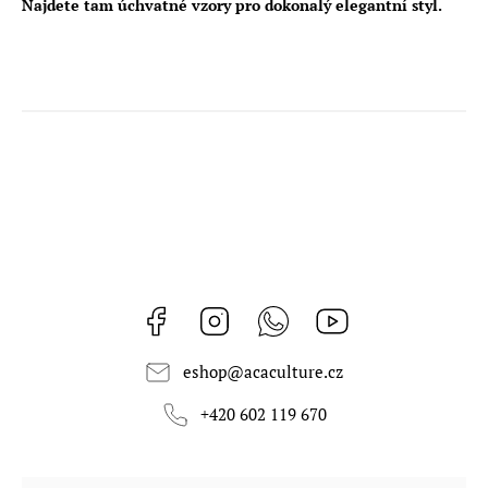
Najdete tam úchvatné vzory pro dokonalý elegantní styl.
Facebook
Instagram
Whatsapp
https://www.youtub
eshop
@
acaculture.cz
+420 602 119 670