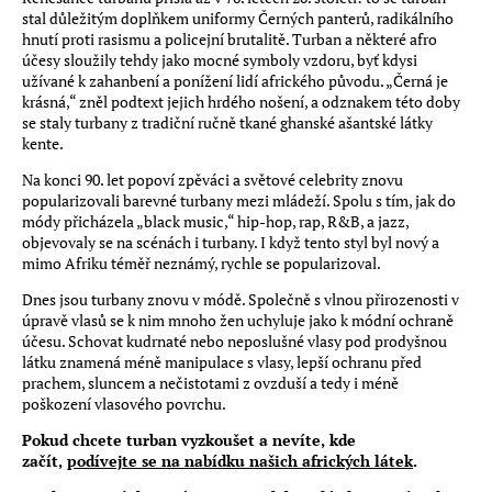
stal důležitým doplňkem uniformy Černých panterů, radikálního
hnutí proti rasismu a policejní brutalitě. Turban a některé afro
účesy sloužily tehdy jako mocné symboly vzdoru, byť kdysi
užívané k zahanbení a ponížení lidí afrického původu. „Černá je
krásná,“ zněl podtext jejich hrdého nošení, a odznakem této doby
se staly turbany z tradiční ručně tkané ghanské ašantské látky
kente.
Na konci 90. let popoví zpěváci a světové celebrity znovu
popularizovali barevné turbany mezi mládeží. Spolu s tím, jak do
módy přicházela „black music,“ hip-hop, rap, R&B, a jazz,
objevovaly se na scénách i turbany. I když tento styl byl nový a
mimo Afriku téměř neznámý, rychle se popularizoval.
Dnes jsou turbany znovu v módě. Společně s vlnou přirozenosti v
úpravě vlasů se k nim mnoho žen uchyluje jako k módní ochraně
účesu. Schovat kudrnaté nebo neposlušné vlasy pod prodyšnou
látku znamená méně manipulace s vlasy, lepší ochranu před
prachem, sluncem a nečistotami z ovzduší a tedy i méně
poškození vlasového povrchu.
Pokud chcete turban vyzkoušet a nevíte, kde
začít,
podívejte se na nabídku našich afrických látek
.