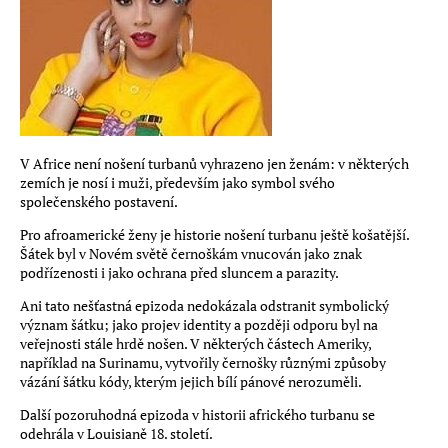
V Africe není nošení turbanů vyhrazeno jen ženám: v některých
zemích je nosí i muži, především jako symbol svého
společenského postavení.
Pro afroamerické ženy je historie nošení turbanu ještě košatější.
Šátek byl v Novém světě černoškám vnucován jako znak
podřízenosti i jako ochrana před sluncem a parazity.
Ani tato nešťastná epizoda nedokázala odstranit symbolický
význam šátku; jako projev identity a později odporu byl na
veřejnosti stále hrdě nošen. V některých částech Ameriky,
například na Surinamu, vytvořily černošky různými způsoby
vázání šátku kódy, kterým jejich bílí pánové nerozuměli.
Další pozoruhodná epizoda v historii afrického turbanu se
odehrála v Louisianě 18. století.