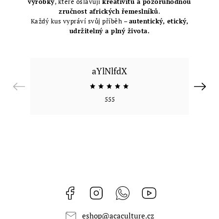
výrobky
, které oslavují
kreativitu a pozoruhodnou
zručnost afrických řemeslníků
.
Každý kus vypráví svůj příběh –
autentický, etický,
udržitelný a plný života.
aYlNlfdX
Previous
Next
555
Facebook
Instagram
Whatsapp
https://www.youtub
eshop
@
acaculture.cz