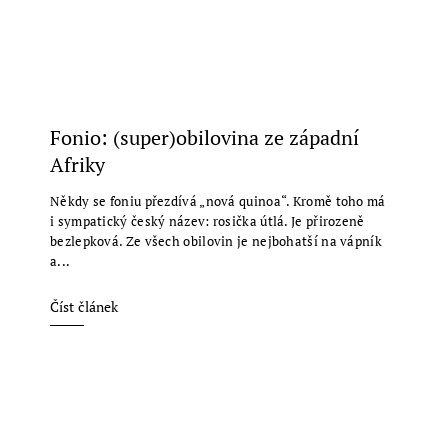
Fonio: (super)obilovina ze západní
Afriky
Někdy se foniu přezdívá „nová quinoa“. Kromě toho má
i sympatický český název: rosička útlá. Je přirozeně
bezlepková. Ze všech obilovin je nejbohatší na vápník
a...
Číst článek