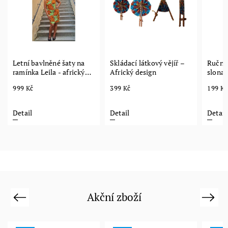
Letní bavlněné šaty na
Skládací látkový vějíř –
Ručně
ramínka Leila - africký
Africký design
slona 
design
Dekora
999 Kč
399 Kč
199 Kč
Detail
Detail
Detail
Akční zboží
Previous
Next