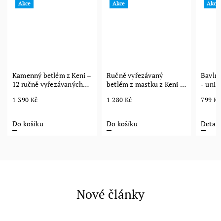
Akce
Akce
Akce
Kamenný betlém z Keni –
Ručně vyřezávaný
Bavlně
12 ručně vyřezávaných
betlém z mastku z Keni –
- unis
figurek
12 figurek
1 390 Kč
1 280 Kč
799 Kč
Do košíku
Do košíku
Detail
Nové články