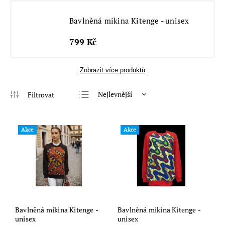
Bavlněná mikina Kitenge - unisex
799 Kč
Zobrazit více produktů
Nejlevnější
Nejdražší
Nejprodávanější
Akce
Akce
Abecedně
Bavlněná mikina Kitenge -
Bavlněná mikina Kitenge -
unisex
unisex