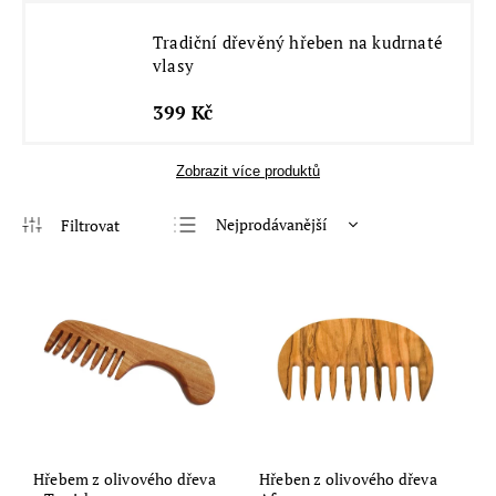
Tradiční dřevěný hřeben na kudrnaté
vlasy
399 Kč
Zobrazit více produktů
Nejprodávanější
Nejlevnější
Nejdražší
Abecedně
Hřebem z olivového dřeva
Hřeben z olivového dřeva