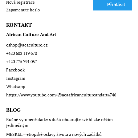
Nová registrace
Přihlásit
Zapomenuté heslo
se
KONTAKT
African Culture And Art
eshop
@
acaculture.cz
+420 602 119 670
+420 775 791 057
Facebook
Instagram
Whatsapp
https://www.youtube.com/@acaafricancultureandart4746
BLOG
Ručně vyrobené dárky s duší: obdarujte své blízké něčím
jedinečným
MESKEL – etiopské oslavy života a nových začátků