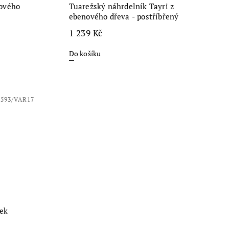
ového
Tuarežský náhrdelník Tayri z
ebenového dřeva - postříbřený
1 239 Kč
Do košíku
2593/VAR17
ek