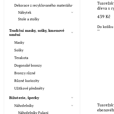
Tuarežsk
Dekorace z recyklovaného materiálu
dřeva s r
Nábytek
439 Kč
Stole a stolky
Do košíku
Tradiční masky, sošky, kmenové
umění
Masky
Sošky
Terakota
Dogonské bronzy
Bronzy různé
Různé kuriozity
Užitkové předměty
Bižuterie, šperky
Tuarežský
Náhrdelníky
ebenovéh
Náhrdelníky Fulani