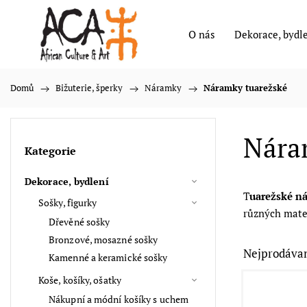
O nás
Dekorace, bydl
Domů
/
Bižuterie, šperky
/
Náramky
/
Náramky tuarežské
Nára
Kategorie
Dekorace, bydlení
T
uarežské n
Sošky, figurky
různých mate
Dřevěné sošky
Bronzové, mosazné sošky
Nejprodávan
Kamenné a keramické sošky
Koše, košíky, ošatky
Nákupní a módní košíky s uchem