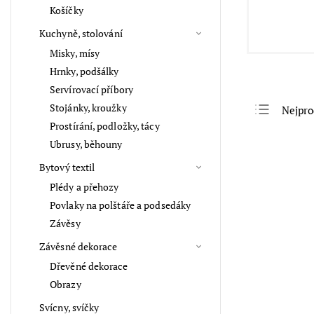
Košíčky
Kuchyně, stolování
Misky, mísy
Hrnky, podšálky
Servírovací příbory
Stojánky, kroužky
Nejpro
Prostírání, podložky, tácy
Nejlev
Ubrusy, běhouny
Nejdra
Bytový textil
Abece
Plédy a přehozy
Povlaky na polštáře a podsedáky
Závěsy
Závěsné dekorace
Dřevěné dekorace
Obrazy
Svícny, svíčky