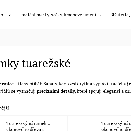
ení
Tradiční masky, sošky, kmenové umění
Bižuterie,
mky tuarežské
áušnice
– tichý příběh Sahary, kde každá rytina vypráví tradici a
j
riálů se vyznačují
precizními detaily
, které spojují
eleganci a or
ější
Tuarežský náramek z
Tuarežský ná
ebenového dřeva s
ebenového dře