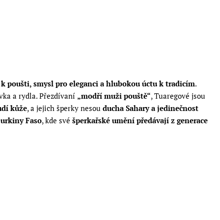
 k poušti, smysl pro eleganci a hlubokou úctu k tradicím
.
vka a rydla. Přezdívaní
„modří muži pouště“
, Tuaregové jsou
udí kůže
, a jejich šperky nesou
ducha Sahary a jedinečnost
 Burkiny Faso
, kde své
šperkařské umění předávají z generace