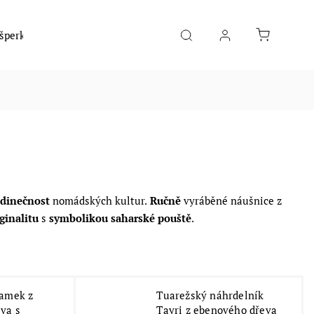
 šperky
Móda
Hudební nástroje
Potraviny
edinečnost
nomádských kultur.
Ručně
vyráběné náušnice z
iginalitu
s
symbolikou saharské pouště
.
ramek z
Tuarežský náhrdelník
va s
Tayri z ebenového dřeva