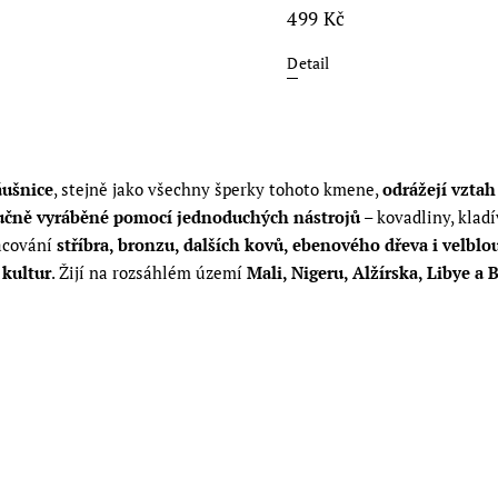
499 Kč
Detail
áušnice
, stejně jako všechny šperky tohoto kmene,
odrážejí vztah
učně vyráběné pomocí jednoduchých nástrojů
– kovadliny, kladí
racování
stříbra, bronzu, dalších kovů, ebenového dřeva i velblo
kultur
. Žijí na rozsáhlém území
Mali, Nigeru, Alžírska, Libye a