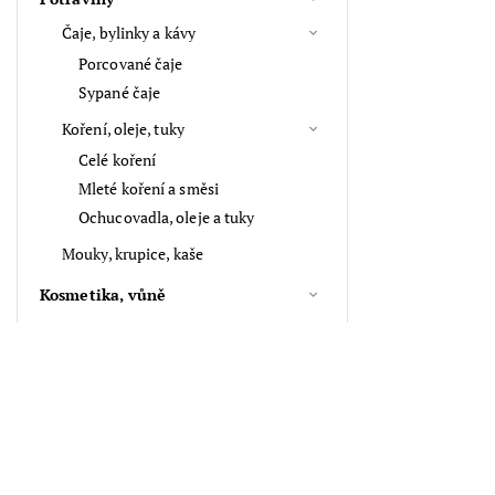
Čaje, bylinky a kávy
Porcované čaje
Sypané čaje
Koření, oleje, tuky
Celé koření
Mleté koření a směsi
Ochucovadla, oleje a tuky
Mouky, krupice, kaše
Kosmetika, vůně
Aroma, vůně
Vlasové doplňky
Suché plody, semínka a sazenice
Tipy na dárky
Cena
439
Kč
1239
Kč
Klíčenky a přívěsky na klíče