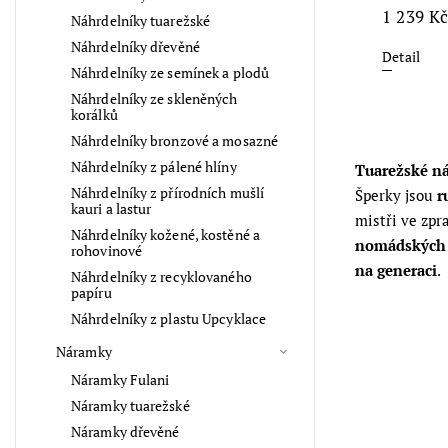
1 239 Kč
Náhrdelníky tuarežské
Náhrdelníky dřevěné
Detail
Náhrdelníky ze semínek a plodů
Náhrdelníky ze skleněných
korálků
Náhrdelníky bronzové a mosazné
Náhrdelníky z pálené hlíny
Tuarežské n
Náhrdelníky z přírodních mušlí
Šperky jsou
r
kauri a lastur
mistři ve zp
Náhrdelníky kožené, kostěné a
nomádských 
rohovinové
na generaci
.
Náhrdelníky z recyklovaného
papíru
Náhrdelníky z plastu Upcyklace
Náramky
Náramky Fulani
Náramky tuarežské
Náramky dřevěné