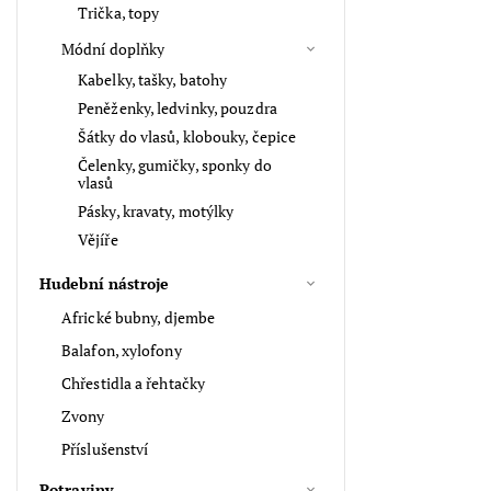
Trička, topy
Módní doplňky
Kabelky, tašky, batohy
Peněženky, ledvinky, pouzdra
Šátky do vlasů, klobouky, čepice
Čelenky, gumičky, sponky do
vlasů
Pásky, kravaty, motýlky
Vějíře
Hudební nástroje
Africké bubny, djembe
Balafon, xylofony
Chřestidla a řehtačky
Zvony
Příslušenství
Potraviny