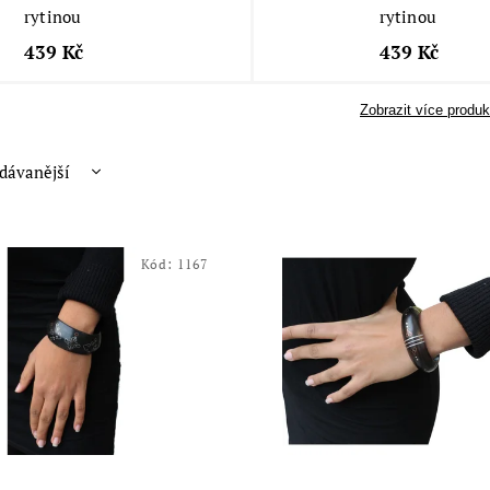
rytinou
rytinou
439 Kč
439 Kč
Zobrazit více produk
dávanější
nější
žší
Kód:
1167
dně