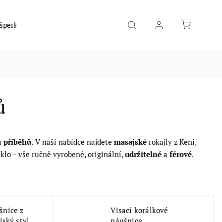
 šperky
Móda
Hudební nástroje
Potraviny
ů
 a
příběhů.
V naší nabídce najdete
masajské
rokajly z Keni,
klo – vše ručně vyrobené, originální,
udržitelné
a
férové
.
šnice z
Visací korálkové
jský styl
náušnice