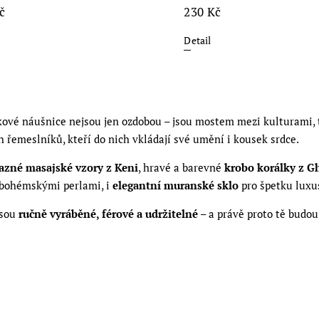
č
230 Kč
Detail
kové náušnice nejsou jen ozdobou – jsou mostem mezi kulturami, 
 řemeslníků, kteří do nich vkládají své umění i kousek srdce.
azné masajské vzory z Keni
, hravé a barevné
krobo korálky z G
 bohémskými perlami, i
elegantní muranské sklo
pro špetku luxu
jsou
ručně vyráběné, férové a udržitelné
– a právě proto tě budou 