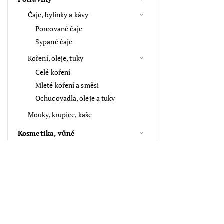
Čaje, bylinky a kávy
Porcované čaje
Sypané čaje
Koření, oleje, tuky
Celé koření
Mleté koření a směsi
Ochucovadla, oleje a tuky
Mouky, krupice, kaše
Kosmetika, vůně
Aroma, vůně
Vlasové doplňky
Suché plody, semínka a sazenice
Cena
Tipy na dárky
230
Kč
299
Kč
Klíčenky a přívěsky na klíče