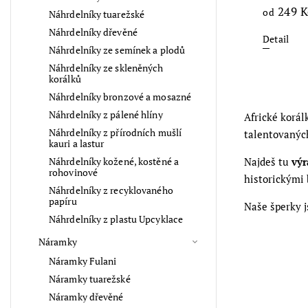
249 K
od
Náhrdelníky tuarežské
Náhrdelníky dřevěné
Detail
Náhrdelníky ze semínek a plodů
Náhrdelníky ze skleněných
korálků
Náhrdelníky bronzové a mosazné
Náhrdelníky z pálené hlíny
Africké korál
Náhrdelníky z přírodních mušlí
talentovaných
kauri a lastur
Náhrdelníky kožené, kostěné a
Najdeš tu
výr
rohovinové
historickými
Náhrdelníky z recyklovaného
papíru
Naše šperky 
Náhrdelníky z plastu Upcyklace
Náramky
Náramky Fulani
Náramky tuarežské
Náramky dřevěné