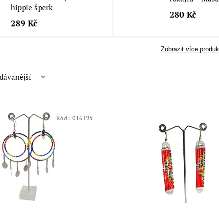
hippie šperk
280 Kč
289 Kč
Zobrazit více produk
dávanější
nější
žší
Kód:
016195
dně