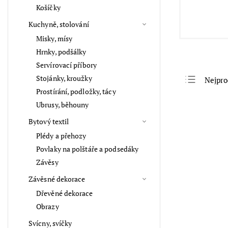
Košíčky
Kuchyně, stolování
Misky, mísy
Hrnky, podšálky
Servírovací příbory
Stojánky, kroužky
Nejpro
Prostírání, podložky, tácy
Nejlev
Ubrusy, běhouny
Nejdra
Bytový textil
Abece
Plédy a přehozy
Povlaky na polštáře a podsedáky
Závěsy
Závěsné dekorace
Dřevěné dekorace
Obrazy
Svícny, svíčky