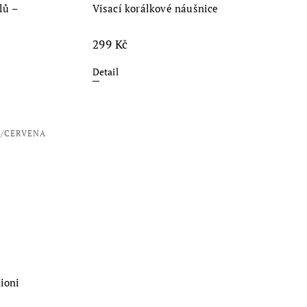
lů –
Visací korálkové náušnice
299 Kč
Detail
8/CERVENA
Kioni