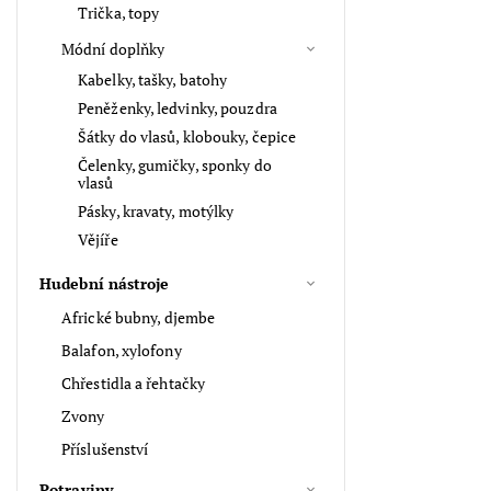
Trička, topy
Módní doplňky
Kabelky, tašky, batohy
Peněženky, ledvinky, pouzdra
Šátky do vlasů, klobouky, čepice
Čelenky, gumičky, sponky do
vlasů
Pásky, kravaty, motýlky
Vějíře
Hudební nástroje
Africké bubny, djembe
Balafon, xylofony
Chřestidla a řehtačky
Zvony
Příslušenství
Potraviny