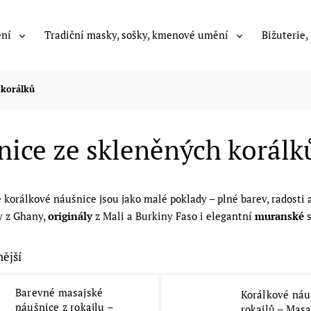
ení
Tradiční masky, sošky, kmenové umění
Bižuterie,
 korálků
ice ze skleněných korálk
é korálkové náušnice jsou jako malé poklady – plné barev, radosti
y z Ghany,
originály
z Mali a Burkiny Faso i elegantní
muranské
s
ější
Barevné masajské
Korálkové náu
náušnice z rokajlu –
rokajlů – Masa