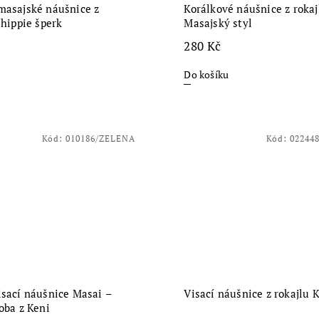
masajské náušnice z
Korálkové náušnice z rokaj
 hippie šperk
Masajský styl
280 Kč
Do košíku
Kód:
010186/ZELENA
Kód:
02244
isací náušnice Masai –
Visací náušnice z rokajlu 
oba z Keni