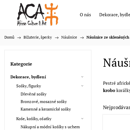
O nás
Dekorace, bydl
Domů
/
Bižuterie, šperky
/
Náušnice
/
Náušnice ze skleněných
Náušn
Kategorie
Dekorace, bydlení
Pestré africk
Sošky, figurky
krobo
korálk
Dřevěné sošky
Bronzové, mosazné sošky
Nejprodávan
Kamenné a keramické sošky
Koše, košíky, ošatky
Nákupní a módní košíky s uchem