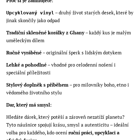
P
roč si je zamilujete:
– druhý život starých desek, které by
Upcyklovaný vinyl
jinak skončily jako odpad
Tradiční skleněné korálky z Ghany
– každý kus je malým
uměleckým dílem
Ručně vyráběné
– originální šperk s lidským dotykem
Lehké a pohodlné
– vhodné pro celodenní nošení i
speciální příležitosti
Stylový doplněk s příběhem
– pro milovníky boho, etno i
vědomého životního stylu
Dar, který má
smy
sl:
Hledáte dárek, který potěší a zároveň nezatíží planetu?
Tyto náušnice spojují krásu, smysl a autenticitu – ideální
volba pro každého, kdo ocení
ruční práci, upcyklaci a