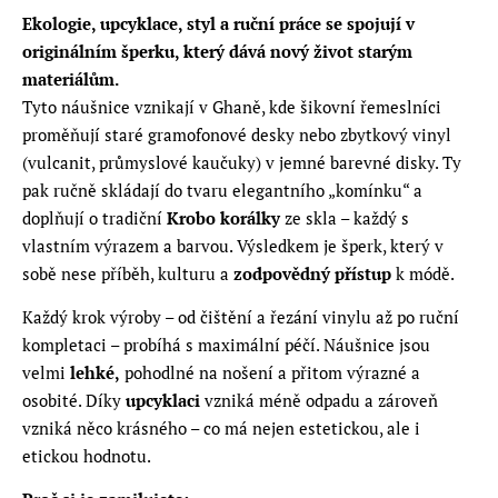
Ekologie, upcyklace, styl a ruční práce se spojují v
originálním šperku, který dává nový život starým
materiálům.
Tyto náušnice vznikají v Ghaně, kde šikovní řemeslníci
proměňují staré gramofonové desky nebo zbytkový vinyl
(vulcanit, průmyslové kaučuky) v jemné barevné disky. Ty
pak ručně skládají do tvaru elegantního „komínku“ a
doplňují o tradiční
Krobo korálky
ze skla – každý s
vlastním výrazem a barvou. Výsledkem je šperk, který v
sobě nese příběh, kulturu a
zodpovědný přístup
k módě.
Každý krok výroby – od čištění a řezání vinylu až po ruční
kompletaci – probíhá s maximální péčí. Náušnice jsou
velmi
lehké,
pohodlné na nošení a přitom výrazné a
osobité. Díky
upcyklaci
vzniká méně odpadu a zároveň
vzniká něco krásného – co má nejen estetickou, ale i
etickou hodnotu.