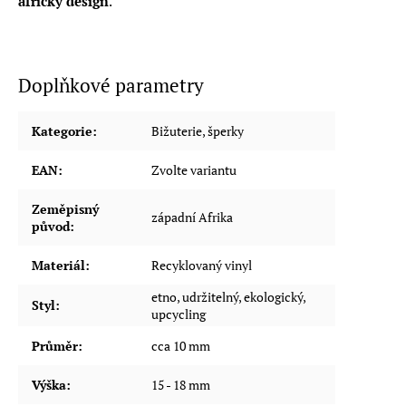
africký design
.
Doplňkové parametry
Kategorie
:
Bižuterie, šperky
EAN
:
Zvolte variantu
Zeměpisný
západní Afrika
původ
:
Materiál
:
Recyklovaný vinyl
etno, udržitelný, ekologický,
Styl
:
upcycling
Průměr
:
cca 10 mm
Výška
:
15 - 18 mm