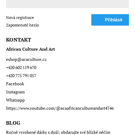
Nová registrace
Přihlásit
Zapomenuté heslo
se
KONTAKT
African Culture And Art
eshop
@
acaculture.cz
+420 602 119 670
+420 775 791 057
Facebook
Instagram
Whatsapp
https://www.youtube.com/@acaafricancultureandart4746
BLOG
Ručně vyrobené dárky s duší: obdarujte své blízké něčím