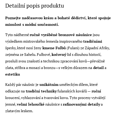
Detailní popis produktu
Poznejte nadčasovou krásu a bohaté dědictví, které spojuje
minulost s módní současností.
Tyto nádherné
ručně vyráběné bronzové náušnice
jsou
výsledkem mistrovského řemesla inspirovaného
tradičními
šperky, které nosí ženy
kmene Fulbů
(Fulani) ze Západní Afriky,
zejména ze Sahelu. Fulbové,
kočovný
lid s dlouhou historií,
prosluli svou znalostí a technikou zpracování kovů—převážně
zlata, stříbra a mosazi a bronzu—s velkým důrazem na
detail
a
estetiku
Každý pár náušnic je
unikátním
uměleckým dílem, které
odkazuje na
tradiční techniky
fulanských kovářů —
ruční
kroucení, vyhlazování a tvarování kovu. Tyto procesy vytvářejí
jemné,
velmi lehoučké
náušnice s
rafinovanými detaily
a
zlatavým leskem.