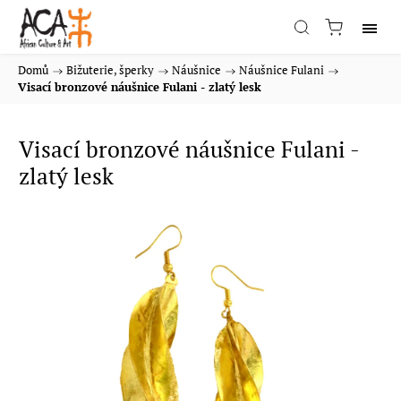
Domů
/
Bižuterie, šperky
/
Náušnice
/
Náušnice Fulani
/
Visací bronzové náušnice Fulani - zlatý lesk
Visací bronzové náušnice Fulani -
zlatý lesk