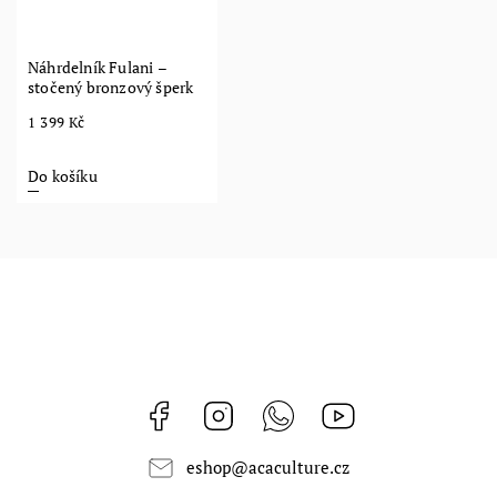
Náhrdelník Fulani –
stočený bronzový šperk
1 399 Kč
Do košíku
Facebook
Instagram
Whatsapp
https://www.youtub
eshop
@
acaculture.cz