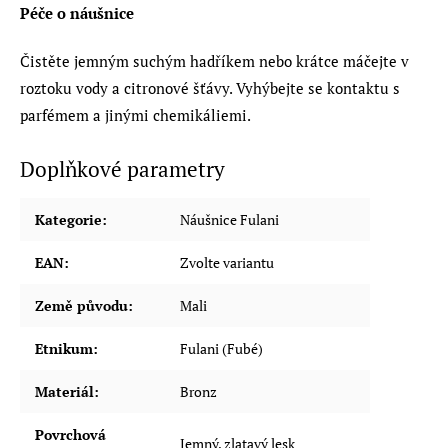
Péče o náušnice
Čistěte jemným suchým hadříkem nebo krátce máčejte v
roztoku vody a citronové šťávy. Vyhýbejte se kontaktu s
parfémem a jinými chemikáliemi.
Doplňkové parametry
Kategorie
:
Náušnice Fulani
EAN
:
Zvolte variantu
Země původu
:
Mali
Etnikum
:
Fulani (Fubé)
Materiál
:
Bronz
Povrchová
Jemný, zlatavý lesk