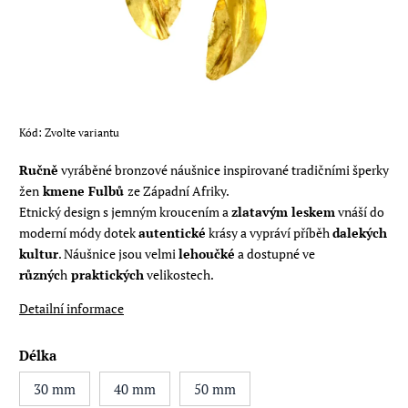
Kód:
Zvolte variantu
Ručně
vyráběné bronzové náušnice inspirované tradičními šperky
žen
kmene Fulbů
ze Západní Afriky.
Etnický design s jemným kroucením a
zlatavým leskem
vnáší do
moderní módy dotek
autentické
krásy a vypráví příběh
dalekých
kultur
. Náušnice jsou velmi
lehoučké
a dostupné ve
různýc
h
praktických
velikostech.
Detailní informace
Délka
30 mm
40 mm
50 mm