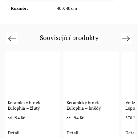
Rozměr
:
40 X 40 cm
Související produkty
Previous
Next
Keramický hrnek
Keramický hrnek
Velký 
Eulophia – žlutý
Eulophia – hnědý
Leporella 400 ml
tvar
194 Kč
194 Kč
378 Kč
od
od
Detail
Detail
Detail