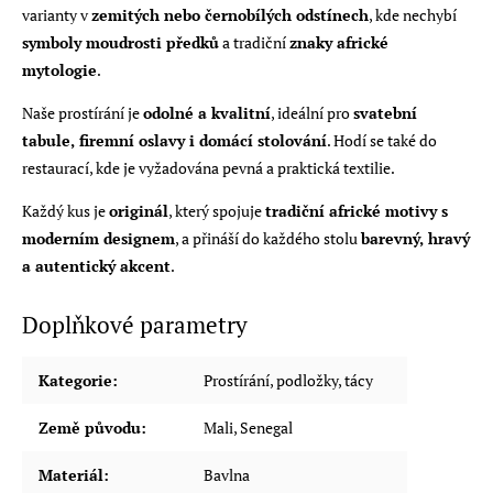
varianty v
zemitých nebo černobílých odstínech
, kde nechybí
symboly moudrosti předků
a tradiční
znaky africké
mytologie
.
Naše prostírání je
odolné a kvalitní
, ideální pro
svatební
tabule, firemní oslavy i domácí stolování
. Hodí se také do
restaurací, kde je vyžadována pevná a praktická textilie.
Každý kus je
originál
, který spojuje
tradiční africké motivy s
moderním designem
, a přináší do každého stolu
barevný, hravý
a autentický akcent
.
Doplňkové parametry
Kategorie
:
Prostírání, podložky, tácy
Země původu
:
Mali, Senegal
Materiál
:
Bavlna