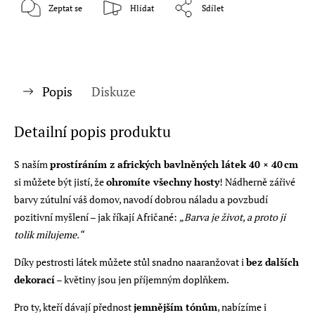
Zeptat se
Hlídat
Sdílet
Popis
Diskuze
Detailní popis produktu
S naším
prostíráním z afrických bavlněných látek 40 × 40 cm
si můžete být jistí, že
ohromíte všechny hosty
! Nádherně zářivé
barvy zútulní váš domov, navodí dobrou náladu a povzbudí
pozitivní myšlení – jak říkají Afričané:
„Barva je život, a proto ji
tolik milujeme.“
Díky pestrosti látek můžete stůl snadno naaranžovat i
bez dalších
dekorací
– květiny jsou jen příjemným doplňkem.
Pro ty, kteří dávají přednost
jemnějším tónům
, nabízíme i