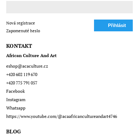
Nová registrace
Přihlásit
Zapomenuté heslo
se
KONTAKT
African Culture And Art
eshop
@
acaculture.cz
+420 602 119 670
+420 775 791 057
Facebook
Instagram
Whatsapp
https://www.youtube.com/@acaafricancultureandart4746
BLOG