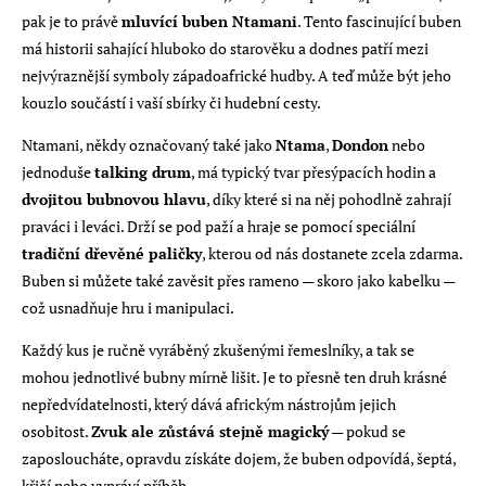
pak je to právě
mluvící buben Ntamani
. Tento fascinující buben
má historii sahající hluboko do starověku a dodnes patří mezi
nejvýraznější symboly západoafrické hudby. A teď může být jeho
kouzlo součástí i vaší sbírky či hudební cesty.
Ntamani, někdy označovaný také jako
Ntama
,
Dondon
nebo
jednoduše
talking drum
, má typický tvar přesýpacích hodin a
dvojitou bubnovou hlavu
, díky které si na něj pohodlně zahrají
praváci i leváci. Drží se pod paží a hraje se pomocí speciální
tradiční dřevěné paličky
, kterou od nás dostanete zcela zdarma.
Buben si můžete také zavěsit přes rameno — skoro jako kabelku —
což usnadňuje hru i manipulaci.
Každý kus je ručně vyráběný zkušenými řemeslníky, a tak se
mohou jednotlivé bubny mírně lišit. Je to přesně ten druh krásné
nepředvídatelnosti, který dává africkým nástrojům jejich
osobitost.
Zvuk ale zůstává stejně magický
— pokud se
zaposloucháte, opravdu získáte dojem, že buben odpovídá, šeptá,
křičí nebo vypráví příběh.