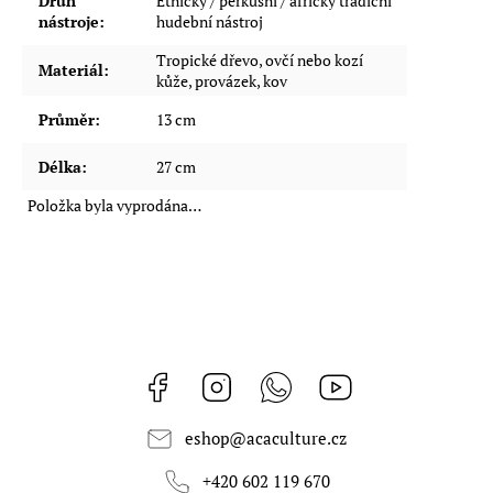
Druh
Etnický / perkusní / africký tradiční
nástroje
:
hudební nástroj
Tropické dřevo, ovčí nebo kozí
Materiál
:
kůže, provázek, kov
Průměr
:
13 cm
Délka
:
27 cm
Položka byla vyprodána…
Facebook
Instagram
Whatsapp
https://www.youtub
eshop
@
acaculture.cz
+420 602 119 670