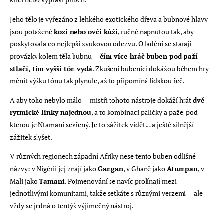
Jeho tělo je vyřezáno z lehkého exotického dřeva a bubnové hlavy
jsou potažené
kozí nebo ovčí kůží
, ručně napnutou tak, aby
poskytovala co nejlepší zvukovou odezvu. O ladění se starají
provázky kolem těla bubnu —
čím více hráč buben pod paží
stlačí, tím vyšší tón vydá
. Zkušení bubeníci dokážou během hry
měnit výšku tónu tak plynule, až to připomíná lidskou řeč.
A aby toho nebylo málo — mistři tohoto nástroje dokáží hrát
dvě
rytmické linky najednou
, a to kombinací paličky a paže, pod
kterou je Ntamani sevřený. Je to zážitek vidět… a ještě silnější
zážitek slyšet.
V různých regionech západní Afriky nese tento buben odlišné
názvy: v Nigérii jej znají jako
Gangan
, v Ghaně jako
Atumpan
, v
Mali jako
Tamani
. Pojmenování se navíc prolínají mezi
jednotlivými komunitami, takže setkáte s různými verzemi — ale
vždy se jedná o tentýž výjimečný nástroj.