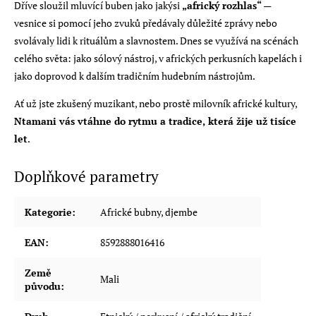
Dříve sloužil mluvící buben jako jakýsi
„africký rozhlas“
—
vesnice si pomocí jeho zvuků předávaly důležité zprávy nebo
svolávaly lidi k rituálům a slavnostem. Dnes se využívá na scénách
celého světa: jako sólový nástroj, v afrických perkusních kapelách i
jako doprovod k dalším tradičním hudebním nástrojům.
Ať už jste zkušený muzikant, nebo prostě milovník africké kultury,
Ntamani vás vtáhne do rytmu a tradice, která žije už tisíce
let
.
Doplňkové parametry
Kategorie
:
Africké bubny, djembe
EAN
:
8592888016416
Země
Mali
původu
: