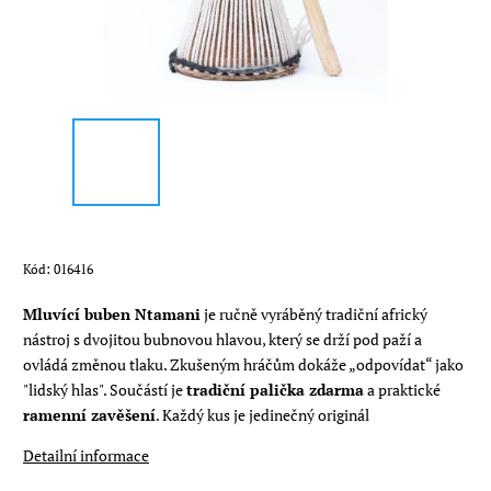
Kód:
016416
Mluvící buben Ntamani
je ručně vyráběný tradiční africký
nástroj s dvojitou bubnovou hlavou, který se drží pod paží a
ovládá změnou tlaku. Zkušeným hráčům dokáže „odpovídat“ jako
"lidský hlas". Součástí je
tradiční palička zdarma
a praktické
ramenní zavěšení
. Každý kus je jedinečný originál
Detailní informace