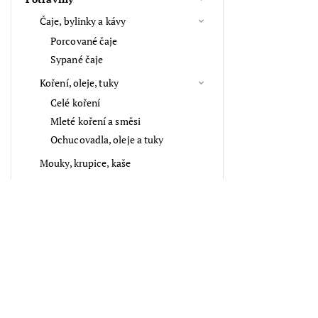
Čaje, bylinky a kávy
Porcované čaje
Sypané čaje
Koření, oleje, tuky
Celé koření
Mleté koření a směsi
Ochucovadla, oleje a tuky
Mouky, krupice, kaše
Kosmetika, vůně
Aroma, vůně
Vlasové doplňky
Suché plody, semínka a sazenice
Přijímáme online platby
Tipy na dárky
Klíčenky a přívěsky na klíče