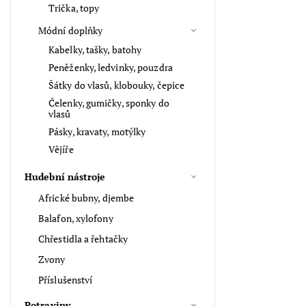
Trička, topy
Módní doplňky
Kabelky, tašky, batohy
Peněženky, ledvinky, pouzdra
Šátky do vlasů, klobouky, čepice
Čelenky, gumičky, sponky do
vlasů
Pásky, kravaty, motýlky
Vějíře
Hudební nástroje
Africké bubny, djembe
Balafon, xylofony
Chřestidla a řehtačky
Zvony
Příslušenství
Potraviny