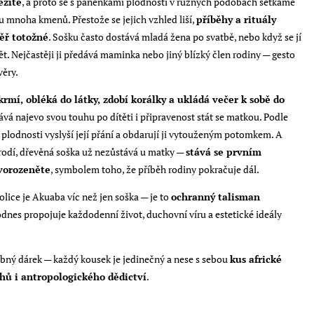
ežité
, a proto se s panenkami plodnosti v různých podobách setkáme
 u mnoha kmenů. Přestože se jejich vzhled liší,
příběhy a rituály
ěř totožné
. Sošku často dostává mladá žena po svatbě, nebo když se jí
t. Nejčastěji ji předává maminka nebo jiný blízký člen rodiny — gesto
věry.
krmí, obléká do látky, zdobí korálky a ukládá večer k sobě do
ává najevo svou touhu po dítěti i připravenost stát se matkou. Podle
plodnosti vyslyší její přání a obdarují ji vytouženým potomkem. A
arodí, dřevěná soška už nezůstává u matky —
stává se prvním
vorozeněte
, symbolem toho, že příběh rodiny pokračuje dál.
lice je Akuaba víc než jen soška — je to
ochranný talisman
dnes propojuje každodenní život, duchovní víru a estetické ideály
obný dárek — každý kousek je jedinečný a nese s sebou
kus africké
ěhů i antropologického dědictví
.