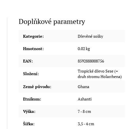
Doplňkové parametry
Kategorie
:
Dřevěné sošky
Hmotnost
:
0.02 kg
EAN
:
8592888008756
Tropické dřevo Sese (=
Složení
:
druh stromu Holarrhena)
Země původu
:
Ghana
Etnikum
:
Ashanti
Výška
:
7 - 8 cm
Šířka
:
3,5 - 4 cm