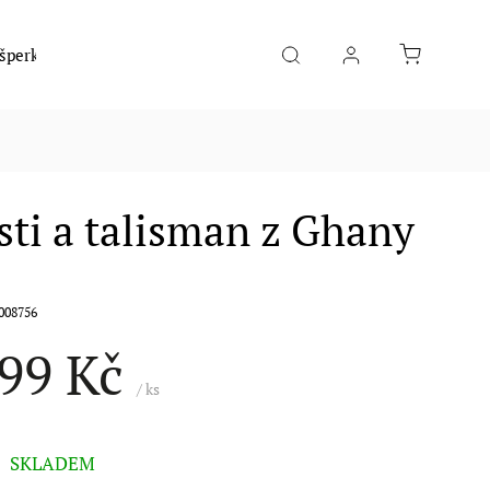
 šperky
Móda
Hudební nástroje
Potraviny
ti a talisman z Ghany
008756
99 Kč
/ ks
SKLADEM