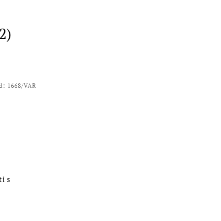
2)
d:
1668/VAR
i s