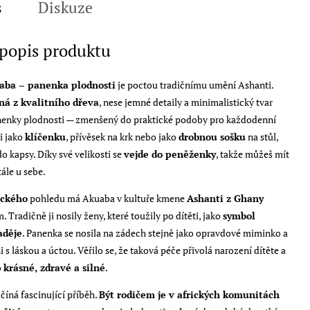
s
Diskuze
 popis produktu
aba – panenka plodnosti
je poctou tradičnímu umění Ashanti.
á z kvalitního dřeva
, nese jemné detaily a minimalistický tvar
nenky plodnosti — zmenšený do praktické podoby pro každodenní
ji jako
klíčenku
, přívěsek na krk nebo jako
drobnou sošku
na stůl,
 kapsy. Díky své velikosti se
vejde do peněženky
, takže můžeš mít
tále u sebe.
ického
pohledu má Akuaba v kultuře kmene
Ashanti z Ghany
. Tradičně ji nosily ženy, které toužily po dítěti, jako
symbol
aděje
. Panenka se nosila na zádech stejně jako opravdové miminko a
i s láskou a úctou. Věřilo se, že taková péče přivolá narození dítěte a
o
krásné, zdravé a silné
.
číná fascinující příběh.
Být rodičem je v afrických komunitách