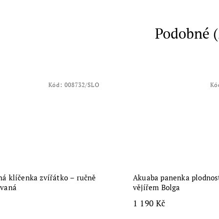
Podobné (
Kód:
008732/SLO
Kó
á klíčenka zvířátko – ručně
Akuaba panenka plodnost
ávaná
vějířem Bolga
1 190 Kč