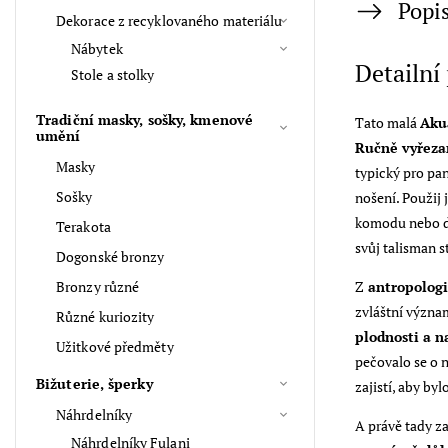
Popi
Dekorace z recyklovaného materiálu
Nábytek
Detailní
Stole a stolky
Tradiční masky, sošky, kmenové
Tato malá
Aku
umění
Ručně vyřezan
Masky
typický pro pa
Sošky
nošení. Použij 
komodu nebo do
Terakota
svůj talisman s
Dogonské bronzy
Bronzy různé
Z
antropolog
zvláštní význam
Různé kuriozity
plodnosti a n
Užitkové předměty
pečovalo se o n
Bižuterie, šperky
zajistí, aby byl
Náhrdelníky
A právě tady za
Náhrdelníky Fulani