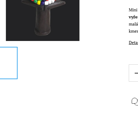
Mini
vyře
malá
kmen
Deta