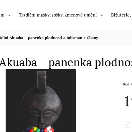
ení
Tradiční masky, sošky, kmenové umění
Bižuterie,
Mini Akuaba – panenka plodnosti a talisman z Ghany
Akuaba – panenka plodnos
Kód:
1