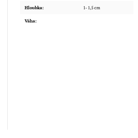
Hloubka
:
1- 1,5 cm
Váha
: