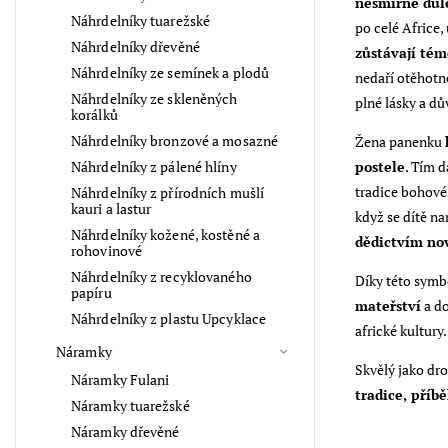
nesmírně důl
Náhrdelníky tuarežské
po celé Africe,
Náhrdelníky dřevěné
zůstávají tém
Náhrdelníky ze semínek a plodů
nedaří otěhotně
Náhrdelníky ze skleněných
plné lásky a dů
korálků
Náhrdelníky bronzové a mosazné
Žena panenku
Náhrdelníky z pálené hlíny
postele
. Tím d
tradice bohové 
Náhrdelníky z přírodních mušlí
kauri a lastur
když se dítě n
Náhrdelníky kožené, kostěné a
dědictvím no
rohovinové
Náhrdelníky z recyklovaného
Díky této symbo
papíru
mateřství
a do
Náhrdelníky z plastu Upcyklace
africké kultury.
Náramky
Skvělý jako dr
Náramky Fulani
tradice, příb
Náramky tuarežské
Náramky dřevěné