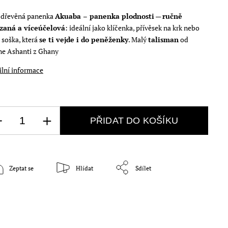
 dřevěná panenka
Akuaba – panenka plodnosti
—
ručně
zaná a víceúčelová
: ideální jako klíčenka, přívěsek na krk nebo
 soška, která
se ti vejde i do peněženky
. Malý
talisman
od
e Ashanti z Ghany
ilní informace
PŘIDAT DO KOŠÍKU
Zeptat se
Hlídat
Sdílet