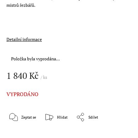
mistrů řezbářů.
Detailní informace
Položka byla vyprodána…
1 840 Kč
/ ks
VYPRODÁNO
Zeptat se
Hlídat
Sdílet