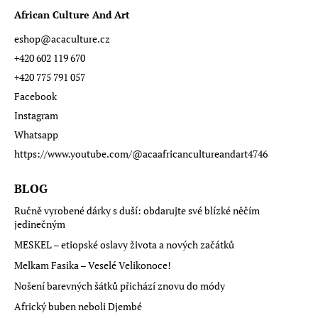
African Culture And Art
eshop
@
acaculture.cz
+420 602 119 670
+420 775 791 057
Facebook
Instagram
Whatsapp
https://www.youtube.com/@acaafricancultureandart4746
BLOG
Ručně vyrobené dárky s duší: obdarujte své blízké něčím
jedinečným
MESKEL – etiopské oslavy života a nových začátků
Melkam Fasika – Veselé Velikonoce!
Nošení barevných šátků přichází znovu do módy
Africký buben neboli Djembé