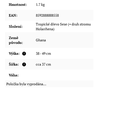
Hmotnost
:
1.7 kg
EAN
:
8592888008558
Tropické dřevo Sese (= druh stromu
Složení
:
Holarrhena)
Země
Ghana
původu
:
Výška
:
38 - 49 cm
?
Šířka
:
cca 37 cm
?
Váha
:
Položka byla vyprodána…