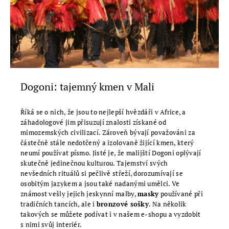
Dogoni: tajemný kmen v Mali
Říká se o nich, že jsou to nejlepší hvězdáři v Africe, a
záhadologové jim přisuzují znalosti získané od
mimozemských civilizací. Zároveň bývají považováni za
částečně stále nedotčený a izolovaně žijící kmen, který
neumí používat písmo. Jisté je, že malijští Dogoni oplývají
skutečně jedinečnou kulturou. Tajemství svých
nevšedních rituálů si pečlivě střeží, dorozumívají se
osobitým jazykem a jsou také nadanými umělci. Ve
známost vešly jejich jeskynní malby,
masky
používané při
tradičních tancích, ale i
bronzové sošky
. Na několik
takových se můžete podívat i v našem e-shopu a vyzdobit
s nimi svůj interiér.