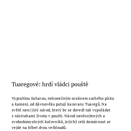
Tuaregové: hrdí vládci pouště
Vyprahlou Saharou, nekonečným oceánem suchého písku
a kamení, od dávnověku putují karavany Tuaregů. Na
světě není jiný národ, který by se dovedl tak vypořádat
s nástrahami života v poušti. Národ neohrožených a
svobodomyslných kočovníků, jejichž celá domácnost se
vejde na hřbet dvou velbloudů.