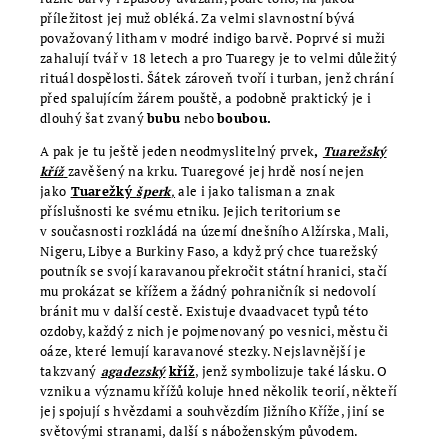
příležitost jej muž obléká. Za velmi slavnostní bývá
považovaný litham v modré indigo barvě. Poprvé si muži
zahalují tvář v 18 letech a pro Tuaregy je to velmi důležitý
rituál dospělosti. Šátek zároveň tvoří i turban, jenž chrání
před spalujícím žárem pouště, a podobně praktický je i
dlouhý šat zvaný
bubu
nebo
boubou.
A pak je tu ještě jeden neodmyslitelný prvek
,
Tuarežský
kříž
zavěšený na krku. Tuaregové jej hrdě nosí nejen
jako
Tuarežký
šperk
,
ale i jako talisman a znak
příslušnosti ke svému etniku. Jejich teritorium se
v současnosti rozkládá na území dnešního Alžírska, Mali,
Nigeru, Libye a Burkiny Faso, a když prý chce tuarežský
poutník se svojí karavanou překročit státní hranici, stačí
mu prokázat se křížem a žádný pohraničník si nedovolí
bránit mu v další cestě. Existuje dvaadvacet typů této
ozdoby, každý z nich je pojmenovaný po vesnici, městu či
oáze, které lemují karavanové stezk
y.
Nejslavnější je
takzvaný
agadezský
kříž
,
jenž symbolizuje také lásku. O
vzniku a významu křížů koluje hned několik teorií, někteří
jej spojují s hvězdami a souhvězdím Jižního Kříže, jiní se
světovými stranami, další s náboženským původem.