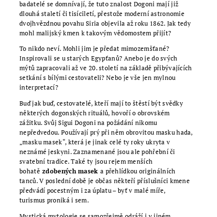
badatelé se domnívají, že tuto znalost Dogoni mají již
dlouhá staletí či tisíciletí, přestože moderní astronomie
dvojhvězdnou povahu Siria objevila až roku 1862. Jak tedy
mohl malijský kmen k takovým vědomostem přijít?
To nikdo neví. Mohli jim je předat mimozemšťané?
Inspirovali se u starých Egypťanů? Anebo je do svých
mýtů zapracovali až ve 20. století na základě přibývajících
setkání s bílými cestovateli? Nebo je vše jen mylnou
interpretací?
Buď jak buď, cestovatelé, kteří mají to štěstí být svědky
některých dogonských rituálů, hovoří o obrovském
zážitku. Svůj Sigui Dogoni na požádání nikomu
nepředvedou. Používají prý při něm obrovitou masku hada,
„masku masek“, která je jinak celé ty roky ukryta v
neznámé jeskyni. Zaznamenané jsou ale pohřební či
svatební tradice. Také ty jsou rejem menších
bohatě
zdobených masek
a přehlídkou originálních
tanců. V poslední době je občas někteří příslušníci kmene
předvádí pocestným i za úplatu – byť v malé míře,
turismus proniká i sem.
Mystická mytologie se samozřejmě odráží i v jiném