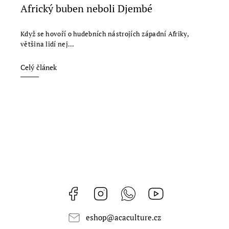
Africký buben neboli Djembé
Když se hovoří o hudebních nástrojích západní Afriky,
většina lidí nej...
Celý článek
Facebook
Instagram
Whatsapp
https://www.youtub
eshop
@
acaculture.cz