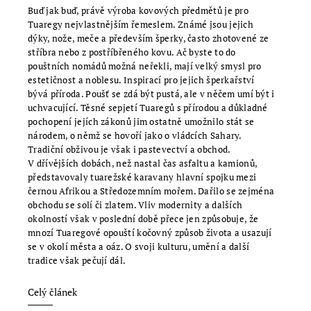
Buď jak buď, právě výroba kovových předmětů je pro
Tuaregy nejvlastnějším řemeslem. Známé jsou jejich
dýky, nože, meče a především šperky, často zhotovené ze
stříbra nebo z postříbřeného kovu. Ač byste to do
pouštních nomádů možná neřekli, mají velký smysl pro
estetičnost a noblesu. Inspirací pro jejich šperkařství
bývá příroda. Poušť se zdá být pustá, ale v něčem umí být i
uchvacující. Těsné sepjetí Tuaregů s přírodou a důkladné
pochopení jejích zákonů jim ostatně umožnilo stát se
národem, o němž se hovoří jako o vládcích Sahary.
Tradiční obživou je však i pastevectví a obchod.
V dřívějších dobách, než nastal čas asfaltu a kamionů,
představovaly tuarežské karavany hlavní spojku mezi
černou Afrikou a Středozemním mořem. Dařilo se zejména
obchodu se solí či zlatem. Vliv modernity a dalších
okolností však v poslední době přece jen způsobuje, že
mnozí Tuaregové opouští kočovný způsob života a usazují
se v okolí města a oáz. O svoji kulturu, umění a další
tradice však pečují dál.
Celý článek