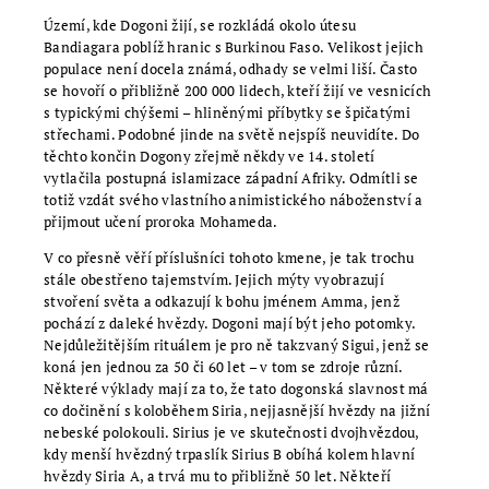
Území, kde Dogoni žijí, se rozkládá okolo útesu
Bandiagara poblíž hranic s Burkinou Faso. Velikost jejich
populace není docela známá, odhady se velmi liší. Často
se hovoří o přibližně 200 000 lidech, kteří žijí ve vesnicích
s typickými chýšemi – hliněnými příbytky se špičatými
střechami. Podobné jinde na světě nejspíš neuvidíte. Do
těchto končin Dogony zřejmě někdy ve 14. století
vytlačila postupná islamizace západní Afriky. Odmítli se
totiž vzdát svého vlastního animistického náboženství a
přijmout učení proroka Mohameda.
V co přesně věří příslušníci tohoto kmene, je tak trochu
stále obestřeno tajemstvím. Jejich mýty vyobrazují
stvoření světa a odkazují k bohu jménem Amma, jenž
pochází z daleké hvězdy. Dogoni mají být jeho potomky.
Nejdůležitějším rituálem je pro ně takzvaný Sigui, jenž se
koná jen jednou za 50 či 60 let – v tom se zdroje různí.
Některé výklady mají za to, že tato dogonská slavnost má
co dočinění s koloběhem Siria, nejjasnější hvězdy na jižní
nebeské polokouli. Sirius je ve skutečnosti dvojhvězdou,
kdy menší hvězdný trpaslík Sirius B obíhá kolem hlavní
hvězdy Siria A, a trvá mu to přibližně 50 let. Někteří