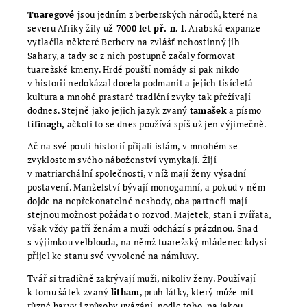
Tuaregové j
sou jedním z berberských národů, které na
severu Afriky žily u
ž 7000 let př. n. l
. Arabská expanze
vytlačila některé Berbery na zvlášť nehostinný jih
Sahary, a tady se z nich postupně začaly formovat
tuarežské kmeny. Hrdé pouští nomády si pak nikdo
v historii nedokázal docela podmanit a jejich tisícletá
kultura a mnohé prastaré tradiční zvyky tak přežívají
dodnes. Stejně jako jejich jazyk zvaný
tamašek
a písmo
tifinagh,
ačkoli to se dnes používá spíš už jen výjimečně.
Ač na své pouti historií přijali islám, v mnohém se
zvyklostem svého náboženství vymykají. Žijí
v matriarchální společnosti, v níž mají ženy výsadní
postavení. Manželství bývají monogamní, a pokud v něm
dojde na nepřekonatelné neshody, oba partneři mají
stejnou možnost požádat o rozvod. Majetek, stan i zvířata,
však vždy patří ženám a muži odchází s prázdnou. Snad
s výjimkou velblouda, na němž tuarežský mládenec kdysi
přijel ke stanu své vyvolené na námluvy.
Tvář si tradičně zakrývají muži, nikoliv ženy. Používají
k tomu šátek zvaný
litham
, pruh látky, který může mít
různé barvy i způsoby uvázání, podle toho, na jakou