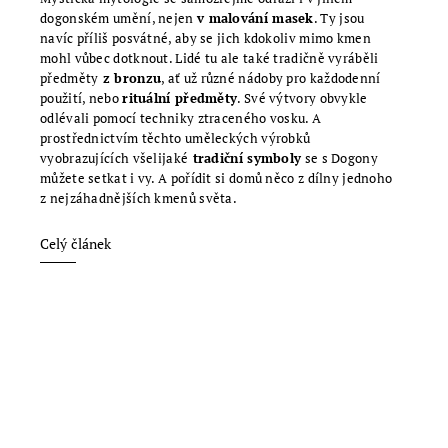
dogonském umění, nejen
v malování masek
.
Ty jsou
navíc příliš posvátné, aby se jich kdokoliv mimo kmen
mohl vůbec dotknout. Lidé tu ale také tradičně vyráběli
předměty
z bronzu
,
ať už různé nádoby pro každodenní
použití, nebo
rituální předměty
. Své výtvory obvykle
odlévali pomocí techniky ztraceného vosku. A
prostřednictvím těchto uměleckých výrobků
vyobrazujících všelijaké
tradiční symboly
se s Dogony
můžete setkat i vy. A pořídit si domů něco z dílny jednoho
z nejzáhadnějších kmenů světa.
Celý článek