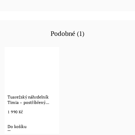
Podobné (1)
Tuarežský náhrdelník
Timia – postříbřený
šperk z Sahary
1 990 Kč
Do košíku