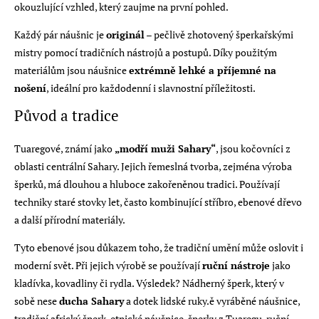
okouzlující vzhled, který zaujme na první pohled.
Každý pár náušnic je
originál
– pečlivě zhotovený šperkařskými
mistry pomocí tradičních nástrojů a postupů. Díky použitým
materiálům jsou náušnice
extrémně lehké a příjemné na
nošení
, ideální pro každodenní i slavnostní příležitosti.
Původ a tradice
Tuaregové, známí jako
„modří muži Sahary“
, jsou kočovníci z
oblasti centrální Sahary. Jejich řemeslná tvorba, zejména výroba
šperků, má dlouhou a hluboce zakořeněnou tradici. Používají
techniky staré stovky let, často kombinující stříbro, ebenové dřevo
a další přírodní materiály.
Tyto ebenové jsou důkazem toho, že tradiční umění může oslovit i
moderní svět. Při jejich výrobě se používají
ruční nástroje
jako
kladívka, kovadliny či rydla. Výsledek? Nádherný šperk, který v
sobě nese
ducha Sahary
a dotek lidské ruky.ě vyráběné náušnice,
tradiční africký šperk, etnické náušnice, šperky z Tuaregu, ruční