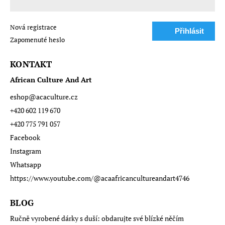
Nová registrace
Přihlásit
Zapomenuté heslo
se
KONTAKT
African Culture And Art
eshop
@
acaculture.cz
+420 602 119 670
+420 775 791 057
Facebook
Instagram
Whatsapp
https://www.youtube.com/@acaafricancultureandart4746
BLOG
Ručně vyrobené dárky s duší: obdarujte své blízké něčím