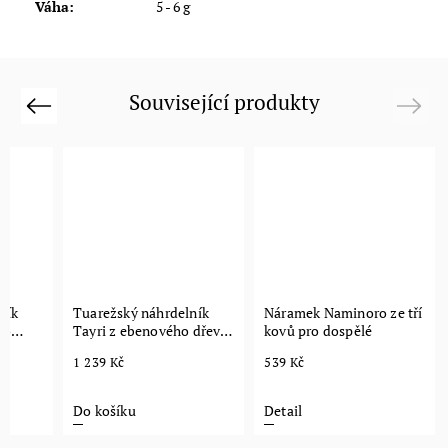
Váha
:
5 - 6 g
Související produkty
Previous
Next
ník
Tuarežský náhrdelník
Náramek Naminoro ze tří
ho
Tayri z ebenového dřeva
kovů pro dospělé
ý
- postříbřený
1 239 Kč
539 Kč
Do košíku
Detail