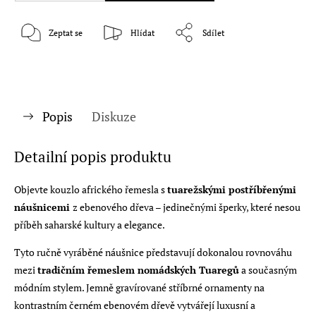
Zeptat se
Hlídat
Sdílet
Popis
Diskuze
Detailní popis produktu
Objevte kouzlo afrického řemesla s
tuarežskými postříbřenými
náušnicemi
z ebenového dřeva – jedinečnými šperky, které nesou
příběh saharské kultury a elegance.
Tyto ručně vyráběné náušnice představují dokonalou rovnováhu
mezi
tradičním řemeslem nomádských Tuaregů
a současným
módním stylem. Jemně gravírované stříbrné ornamenty na
kontrastním černém ebenovém dřevě vytvářejí luxusní a