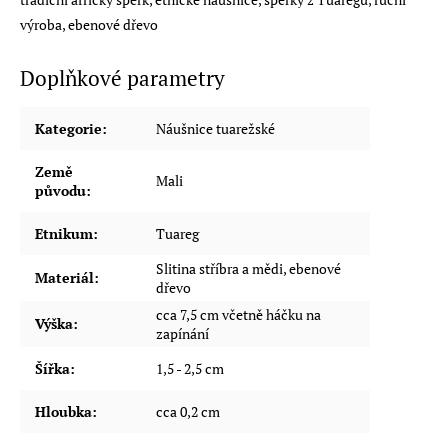
výroba, ebenové dřevo
Doplňkové parametry
Kategorie
:
Náušnice tuarežské
Země
Mali
původu
:
Etnikum
:
Tuareg
Slitina stříbra a mědi, ebenové
Materiál
:
dřevo
cca 7,5 cm včetně háčku na
Výška
:
zapínání
Šířka
:
1,5 - 2,5 cm
Hloubka
:
cca 0,2 cm