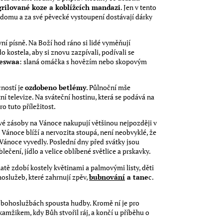
rilované koze a koblížcích mandazi
. Jen v tento
 domu a za své pěvecké vystoupení dostávají dárky
vní písně. Na Boží hod ráno si lidé vyměňují
 kostela, aby si znovu zazpívali, podívali se
eswaa
: slaná omáčka s hovězím nebo skopovým
ností je
ozdobeno betlémy
. Půlnoční mše
í televize. Na sváteční hostinu, která se podává na
ro tuto příležitost.
ivé zásoby na Vánoce nakupují většinou nejpozději v
 Vánoce blíží a nervozita stoupá, není neobvyklé, že
Vánoce vyvedly. Poslední dny před svátky jsou
lečení, jídlo a velice oblíbené světlice a prskavky.
atě zdobí kostely květinami a palmovými listy, děti
hoslužeb, které zahrnují zpěv,
bubnování
a tane
c.
bohoslužbách spousta hudby. Kromě ní je pro
 okamžikem, kdy Bůh stvořil ráj, a končí u příběhu o