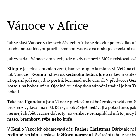
Vánoce v Africe
Jak se slaví Vánoce v různých částech Afriky se dozvíte po rozkliknu
trochu netradiční, připravili jsme pro Vás zde na e-shopu speciální 
Jak vypadají Vánoce v místech, kde nikdy nesněží? Může existovat svát
Etiopie
je jedna z prvních zemí, kam vstoupilo křesťanství. Většina et
tak Vánoce –
Gennu
-
slaví až sedmého ledna
. Jde o církevní svát
Etiopané jedí jen jedno postní, bezmasé, jídlo denně. V předvečer
Gen
kostela na bohoslužbu. Ojedinělou etiopskou vánoční tradicí je hra
Y
hokeji.
Také pro
Uganďany j
sou Vánoce především náboženským svátkem. Sl
prosince vydávají na mši. Dárky si obyčejně nedávají a pokud ano, pak j
nesmějí chybět vzácné dobroty: na venkově se například místo jindy
maso, brambory, rýže nebo kuře.
V
Keni
o Vánocích obdarovává děti
Father Christmas
. Dárky ale ne
rodinné setkání
a oslava
Ježíšova narození.
Sváteční tabule se chy