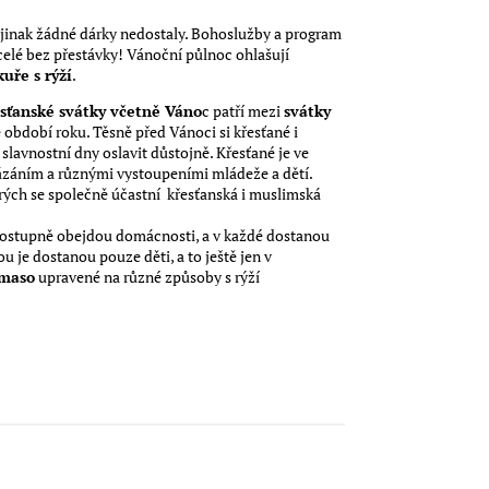
by jinak žádné dárky nedostaly. Bohoslužby a program
í celé bez přestávky! Vánoční půlnoc ohlašují
kuře s rýží
.
sťanské svátky včetně Váno
c patří mezi
svátky
vé období roku. Těsně před Vánoci si křesťané i
slavnostní dny oslavit důstojně. Křesťané je ve
kázáním a různými vystoupeními mládeže a dětí.
rých se společně účastní křesťanská i muslimská
postupně obejdou domácnosti, a v každé dostanou
u je dostanou pouze děti, a to ještě jen v
 maso
upravené na různé způsoby s rýží