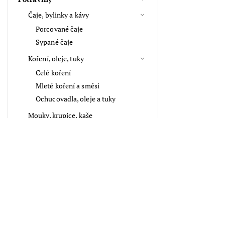
Čaje, bylinky a kávy
Porcované čaje
Sypané čaje
Koření, oleje, tuky
Celé koření
Mleté koření a směsi
Ochucovadla, oleje a tuky
Mouky, krupice, kaše
Kosmetika, vůně
Aroma, vůně
Vlasové doplňky
Přijímáme online platby
Suché plody, semínka a sazenice
Tipy na dárky
Klíčenky a přívěsky na klíče