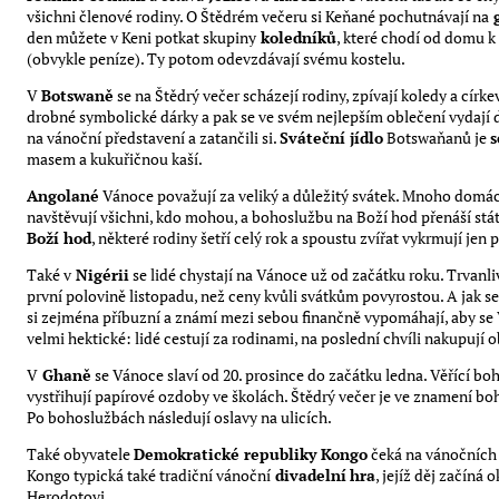
všichni členové rodiny. O Štědrém večeru si Keňané pochutnávají na
g
den můžete v Keni potkat skupiny
koledníků
, které chodí od domu k
(obvykle peníze). Ty potom odevzdávají svému kostelu.
V
Botswaně
se na Štědrý večer scházejí rodiny, zpívají koledy a círke
drobné symbolické dárky a pak se ve svém nejlepším oblečení vydají do
na vánoční představení a zatančili si.
Sváteční jídlo
Botswaňanů je
s
masem a kukuřičnou kaší.
Angolané
Vánoce považují za veliký a důležitý svátek. Mnoho domác
navštěvují všichni, kdo mohou, a bohoslužbu na Boží hod přenáší státn
Boží hod
, některé rodiny šetří celý rok a spoustu zvířat vykrmují jen p
Také v
Nigérii
se lidé chystají na Vánoce už od začátku roku. Trvanl
první polovině listopadu, než ceny kvůli svátkům povyrostou. A jak se
si zejména příbuzní a známí mezi sebou finančně vypomáhají, aby se 
velmi hektické: lidé cestují za rodinami, na poslední chvíli nakupují ob
V
Ghaně
se Vánoce slaví od 20. prosince do začátku ledna. Věřící boh
vystřihují papírové ozdoby ve školách. Štědrý večer je ve znamení bo
Po bohoslužbách následují oslavy na ulicích.
Také obyvatele
Demokratické republiky Kongo
čeká na vánočních 
Kongo typická také tradiční vánoční
divadelní
hra
, jejíž děj začíná
Herodotovi.