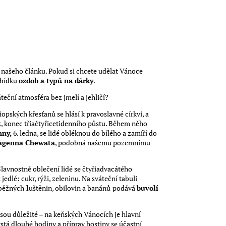
tí našeho článku. Pokud si chcete udělat Vánoce
nabídku
ozdob a typů na dárky
.
eční atmosféra bez jmelí a jehličí?
iopských křesťanů se hlásí k pravoslavné církvi, a
ek, konec třiačtyřicetidenního půstu. Během něho
ny,
6. ledna, se lidé obléknou do bílého a zamíří do
agenna Chewata
, podobná našemu pozemnímu
avnostně oblečení lidé se čtyřiadvacátého
edlé: cukr, rýži, zeleninu. Na sváteční tabuli
 běžných
l
uštěnin, obilovin a banánů
podává
buvolí
jsou důležité – na keňských Vánocích je hlavní
stá dlouhé hodiny a příprav hostiny se účastní