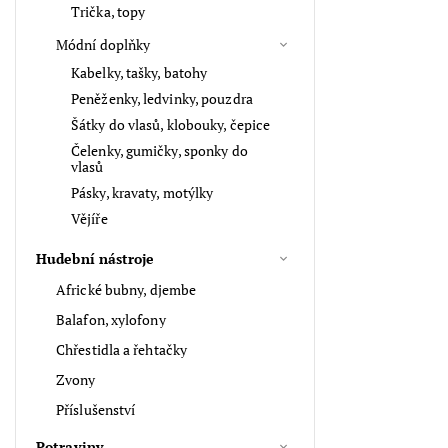
Trička, topy
Módní doplňky
Kabelky, tašky, batohy
Peněženky, ledvinky, pouzdra
Šátky do vlasů, klobouky, čepice
Čelenky, gumičky, sponky do
vlasů
Pásky, kravaty, motýlky
Vějíře
Hudební nástroje
Africké bubny, djembe
Balafon, xylofony
Chřestidla a řehtačky
Zvony
Příslušenství
Potraviny