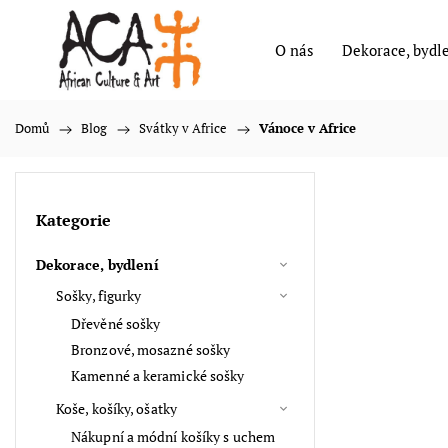
O nás
Dekorace, bydl
Domů
/
Blog
/
Svátky v Africe
/
Vánoce v Africe
Kategorie
Dekorace, bydlení
Sošky, figurky
Dřevěné sošky
Bronzové, mosazné sošky
Kamenné a keramické sošky
Koše, košíky, ošatky
Nákupní a módní košíky s uchem