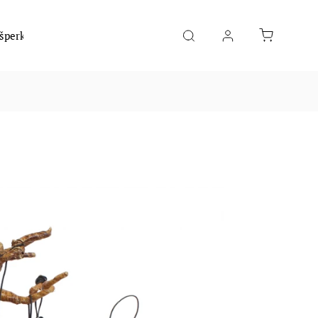
 šperky
Móda
Hudební nástroje
Potraviny