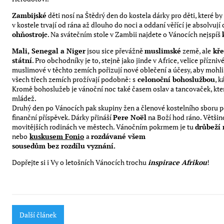
Zambijské
děti nosí na Štědrý den do kostela dárky pro děti, které 
v kostele trvají od rána až dlouho do noci a oddaní věřící je absolvuj
ohňostroj
e. Na svátečním stole v Zambii najdete o Vánocích nejspíš
Mali, Senegal a Niger
jsou sice převážně
muslimské
země, ale
kře
státní
. Pro obchodníky je to, stejně jako jinde v Africe, velice přízni
muslimové v těchto zemích pořizují nové oblečení a účesy, aby mohli 
všech třech zemích prožívají podobně: s
celonoční bohoslužbou
, 
Kromě bohoslužeb je vánoční noc také časem oslav a tancovaček, kte
mládež.
Druhý den po Vánocích pak skupiny žen a členové kostelního sboru 
finanční příspěvek. Dárky přináší
Pere Noël
na Boží hod ráno. Většino
movitějších rodinách ve městech. Vánočním pokrmem je tu
drůbeží
nebo
kuskusem
Fonio
a
rozdávané všem
sousedům bez rozdílu vyznání.
Dopřejte si i Vy o letošních Vánocích trochu
inspirace Afrikou
!
Další článek