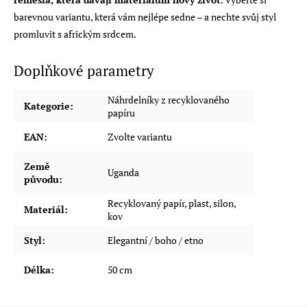
barevnou variantu, která vám nejlépe sedne – a nechte svůj styl
promluvit s africkým srdcem.
Doplňkové parametry
Náhrdelníky z recyklovaného
Kategorie
:
papíru
EAN
:
Zvolte variantu
Země
Uganda
původu
:
Recyklovaný papír, plast, silon,
Materiál
:
kov
Styl
:
Elegantní / boho / etno
Délka
:
50 cm