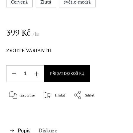
Červená
Žlutá
světlo-modrá
399 Kč
/ ks
ZVOLTE VARIANTU
PŘIDAT DO KOŠÍKU
Zeptat se
Hlídat
Sdílet
Popis
Diskuze