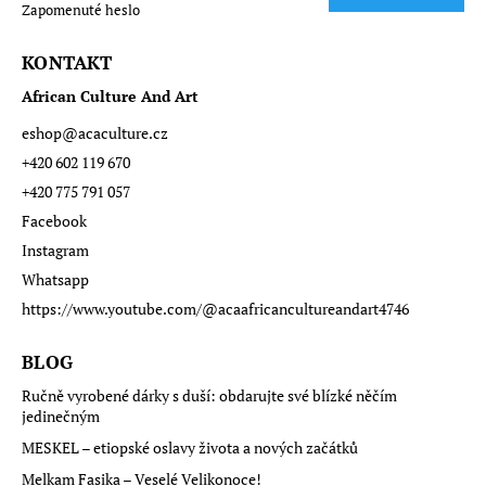
Zapomenuté heslo
se
KONTAKT
African Culture And Art
eshop
@
acaculture.cz
+420 602 119 670
+420 775 791 057
Facebook
Instagram
Whatsapp
https://www.youtube.com/@acaafricancultureandart4746
BLOG
Ručně vyrobené dárky s duší: obdarujte své blízké něčím
jedinečným
MESKEL – etiopské oslavy života a nových začátků
Melkam Fasika – Veselé Velikonoce!