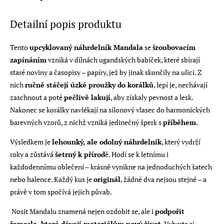
Detailní popis produktu
Tento
upcyklovaný náhrdelník Mandala
se
šroubovacím
zapínáním
vzniká v dílnách ugandských babiček, které sbírají
staré noviny a časopisy – papíry, jež by jinak skončily na ulici. Z
nich
ručně stáčejí úzké proužky do korálků
, lepí je, nechávají
zaschnout a poté
pečlivě lakují
, aby získaly pevnost a lesk.
Nakonec se korálky navlékají na silonový vlasec do harmonických
barevných vzorů, z nichž vzniká jedinečný šperk s
příběhem.
Výsledkem je
lehounký, ale odolný náhrdelník
, který vydrží
roky a zůstává
šetrný k přírod
ě. Hodí se k letnímu i
každodennímu oblečení – krásně vynikne na jednoduchých šatech
nebo halence. Každý kus je
originál
, žádné dva nejsou stejné – a
právě v tom spočívá jejich půvab.
Nosit Mandalu znamená nejen ozdobit se, ale i
podpořit
řemesla, která dávají materiálům nový život
. Vyberte si