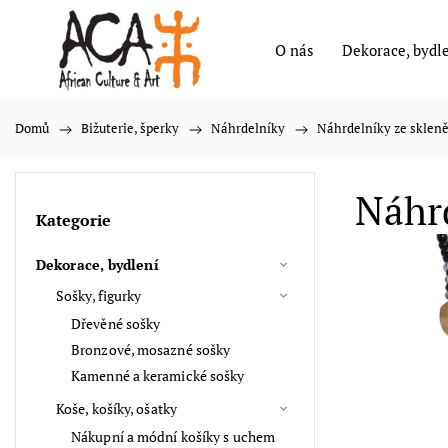
O nás
Dekorace, bydl
Domů
/
Bižuterie, šperky
/
Náhrdelníky
/
Náhrdelníky ze sklen
Náhrd
Kategorie
Dekorace, bydlení
Sošky, figurky
Dřevěné sošky
Bronzové, mosazné sošky
Kamenné a keramické sošky
Koše, košíky, ošatky
Nákupní a módní košíky s uchem