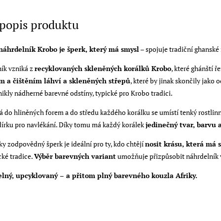
 popis produktu
áhrdelník Krobo je šperk, který má smysl
– spojuje tradiční ghanské 
ík vzniká z
recyklovaných skleněných korálků Krobo
, které ghánští 
m a čištěním láhví a skleněných střepů
, které by jinak skončily jako 
nikly nádherné barevné odstíny, typické pro Krobo tradici.
dá do hliněných forem a do středu každého korálku se umístí tenký rostli
 dírku pro navlékání. Díky tomu má každý korálek
jedinečný tvar, barvu 
y zodpovědný šperk je ideální pro ty, kdo chtějí
nosit krásu, která má 
cké tradice.
Výběr barevných variant
umožňuje přizpůsobit náhrdelník 
telný, upcyklovaný – a přitom plný barevného kouzla Afriky.