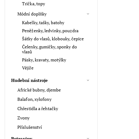
Trička, topy
Módní doplňky
Kabelky, tašky, batohy
Peněženky, ledvinky, pouzdra
Šátky do vlasů, klobouky, čepice
Čelenky, gumičky, sponky do
vlasů
Pásky, kravaty, motýlky
Vějíře
Hudební nástroje
Africké bubny, djembe
Balafon, xylofony
Chřestidla a řehtačky
Zvony
Příslušenství
Potraviny