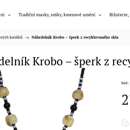
ení
Tradiční masky, sošky, kmenové umění
Bižuterie,
ěných korálků
/
Náhrdelník Krobo – šperk z recyklovaného skla
elník Krobo – šperk z rec
Kód:
2