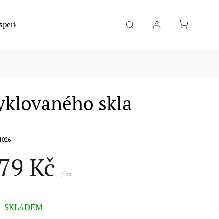
 šperky
Móda
Hudební nástroje
Potraviny
yklovaného skla
1026
79 Kč
/ ks
SKLADEM