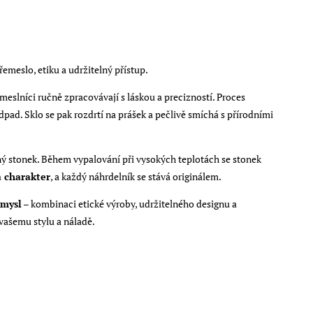
řemeslo, etiku a udržitelný přístup.
řemeslníci ručně zpracovávají s láskou a precizností. Proces
odpad. Sklo se pak rozdrtí na prášek a pečlivě smíchá s přírodními
nný stonek. Během vypalování při vysokých teplotách se stonek
a charakter
, a každý náhrdelník se stává originálem.
smysl
– kombinaci etické výroby, udržitelného designu a
vašemu stylu a náladě.