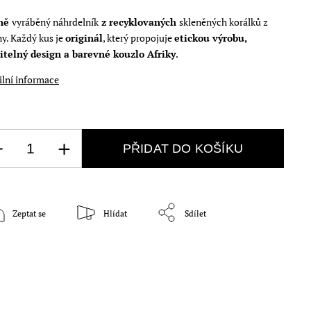
ně
vyráběný náhrdelník
z recyklovaných
skleněných korálků z
y. Každý kus je
originál
, který propojuje
etickou výrobu,
itelný design a barevné kouzlo Afriky
.
ilní informace
PŘIDAT DO KOŠÍKU
Zeptat se
Hlídat
Sdílet