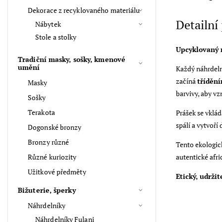
Dekorace z recyklovaného materiálu
Detailní
Nábytek
Stole a stolky
Upcyklovaný n
Tradiční masky, sošky, kmenové
umění
Každý náhrdeln
začíná
třídění
Masky
barvivy, aby vz
Sošky
Terakota
Prášek se vklá
spálí a vytvoří
Dogonské bronzy
Bronzy různé
Tento ekologick
Různé kuriozity
autentické afri
Užitkové předměty
Etický, udrži
Bižuterie, šperky
Náhrdelníky
Náhrdelníky Fulani