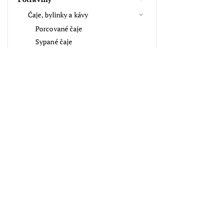
Čaje, bylinky a kávy
Porcované čaje
Sypané čaje
Koření, oleje, tuky
Celé koření
Mleté koření a směsi
Ochucovadla, oleje a tuky
Přijímáme online platby
Mouky, krupice, kaše
Kosmetika, vůně
Aroma, vůně
Vlasové doplňky
Suché plody, semínka a sazenice
Top 10 produktů
Tipy na dárky
Klíčenky a přívěsky na klíče
Africká maska Uzoma
1 380 Kč