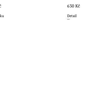
č
630 Kč
íku
Detail