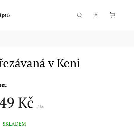
 šperky
Móda
Hudební nástroje
Potraviny
řezávaná v Keni
1482
49 Kč
/ ks
SKLADEM