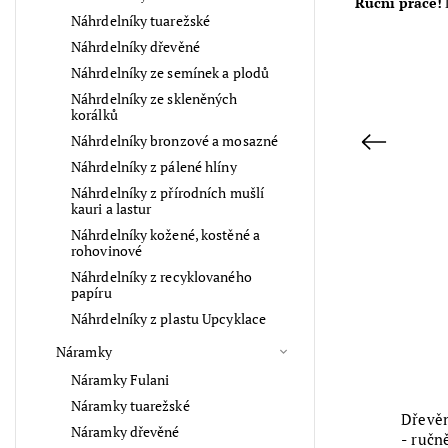
Ruční práce!
Náhrdelníky tuarežské
Náhrdelníky dřevěné
Náhrdelníky ze semínek a plodů
Náhrdelníky ze skleněných
korálků
Náhrdelníky bronzové a mosazné
Previous
Náhrdelníky z pálené hlíny
Náhrdelníky z přírodních mušlí
kauri a lastur
Kód:
023322
Náhrdelníky kožené, kostěné a
rohovinové
Náhrdelníky z recyklovaného
papíru
Náhrdelníky z plastu Upcyklace
Náramky
Náramky Fulani
Náramky tuarežské
Dřevěná soška Žirafa - ručně
Dřevěn
Náramky dřevěné
vyřezávaná v Senegalu
- ručn