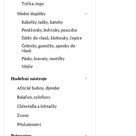
Trička, topy
Módní doplňky
Kabelky, tašky, batohy
Peněženky, ledvinky, pouzdra
Šátky do vlasů, klobouky, čepice
Čelenky, gumičky, sponky do
vlasů
Pásky, kravaty, motýlky
Vějíře
Hudební nástroje
Africké bubny, djembe
Balafon, xylofony
Chřestidla a řehtačky
Zvony
Příslušenství
Potraviny