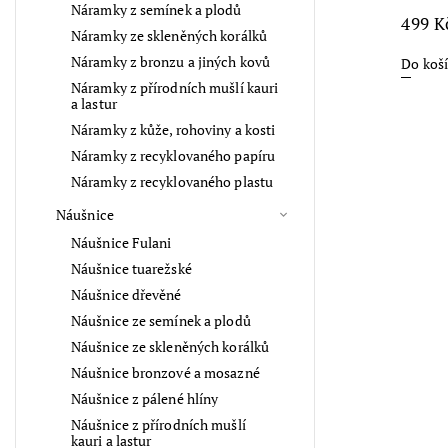
Náramky z semínek a plodů
349 Kč
499 K
Náramky ze skleněných korálků
Náramky z bronzu a jiných kovů
Do košíku
Do koš
Náramky z přírodních mušlí kauri
a lastur
Náramky z kůže, rohoviny a kosti
Náramky z recyklovaného papíru
Náramky z recyklovaného plastu
Náušnice
Náušnice Fulani
Náušnice tuarežské
Náušnice dřevěné
Náušnice ze semínek a plodů
Náušnice ze skleněných korálků
Náušnice bronzové a mosazné
Náušnice z pálené hlíny
Náušnice z přírodních mušlí
kauri a lastur