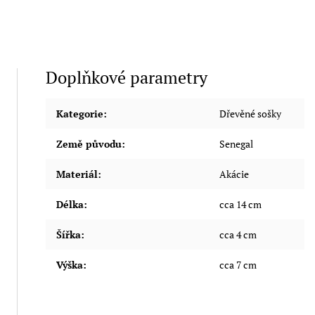
Doplňkové parametry
Kategorie
:
Dřevěné sošky
Země původu
:
Senegal
Materiál
:
Akácie
Délka
:
cca 14 cm
Šířka
:
cca 4 cm
Výška
:
cca 7 cm