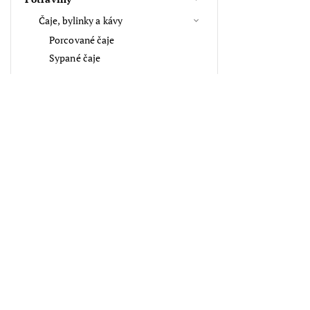
Čaje, bylinky a kávy
Porcované čaje
Sypané čaje
Koření, oleje, tuky
Celé koření
Mleté koření a směsi
Ochucovadla, oleje a tuky
Přijímáme online platby
Mouky, krupice, kaše
Kosmetika, vůně
Aroma, vůně
Vlasové doplňky
Suché plody, semínka a sazenice
Top 10 produktů
Tipy na dárky
Klíčenky a přívěsky na klíče
Ručně malovaná klíčenka z