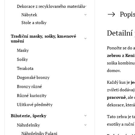
Dekorace z recyklovaného materiálu
Popi
Nábytek
Stole a stolky
Detailní
Tradiční masky, sošky, kmenové
umění
Ponořte se do 
Masky
zebrou z Keni
Sošky
soška kombinu
Terakota
domov.
Dogonské bronzy
Každý kus je
j
Bronzy různé
zvířeti dodávaj
Různé kuriozity
pracovně
, al
Užitkové předměty
dekorace, kter
Bižuterie, šperky
Tato zebra je 
exotiky a ruční
Náhrdelníky
Náhrdelníky Fulani