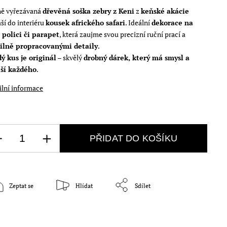
ě vyřezávaná
dřevěná soška zebry z Keni
z
keňské akácie
ší do interiéru
kousek afrického safari
. Ideální
dekorace na
, polici či parapet
, která zaujme svou precizní ruční prací a
ilně propracovanými detaily
.
ý kus je originál
– skvělý
drobný dárek, který má smysl a
ší každého
.
ilní informace
PŘIDAT DO KOŠÍKU
Zeptat se
Hlídat
Sdílet