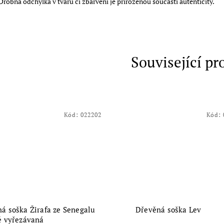
Drobná odchylka v tvaru či zbarvení je přirozenou součástí autenticity.
Související pr
Kód:
022202
Kód:
á soška Žirafa ze Senegalu
Dřevěná soška Lev
ě vyřezávaná