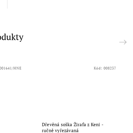
odukty
Next
001641/HNE
Kód:
008237
Dřevěná soška Žirafa z Keni -
ručně vyřezávaná