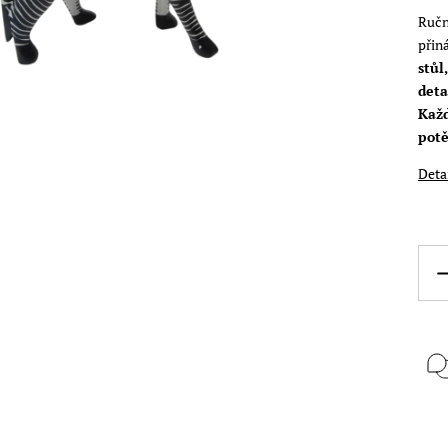
Ručn
přiná
stůl
deta
Každ
potě
Deta