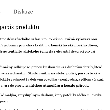
s
Diskuze
 popis produktu
atmosféry
afrického safari
s touto krásnou
ručně vyřezávanou
. Vyrobená z pevného a kvalitního
keňského akáciového dřeva
,
je
autenticitu afrického řemesla
s elegantní dekorací pro váš
edinečný
, odlišuje se jemnou kresbou dřeva a drobnými detaily, které
í výraz a charakter. Skvěle vynikne
na stole, polici, parapetu či v
e dokáže zaujmout i v dětském pokojíku – nenápadná, a přitom výrazná
á vnese do prostoru
africkou atmosféru a kouzlo přírody
.
také
malým, smysluplným dárkem
, který potěší každého milovníka
 práce.