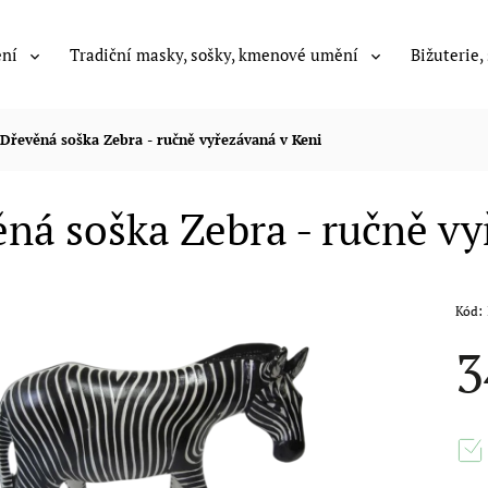
ení
Tradiční masky, sošky, kmenové umění
Bižuterie,
Dřevěná soška Zebra - ručně vyřezávaná v Keni
ná soška Zebra - ručně vy
Kód:
3