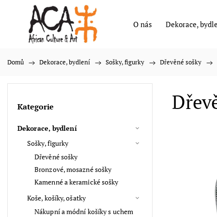
O nás
Dekorace, bydl
Domů
/
Dekorace, bydlení
/
Sošky, figurky
/
Dřevěné sošky
/
Dřevě
Kategorie
Dekorace, bydlení
Sošky, figurky
Dřevěné sošky
Bronzové, mosazné sošky
Kamenné a keramické sošky
Koše, košíky, ošatky
Nákupní a módní košíky s uchem