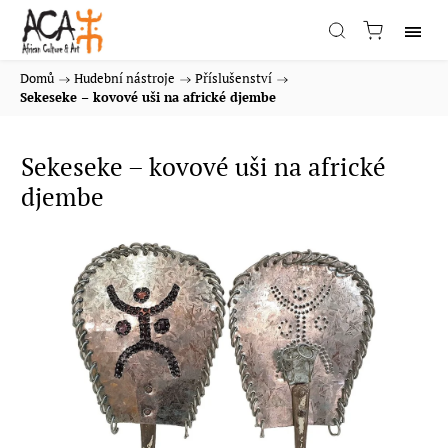
Domů
/
Hudební nástroje
/
Příslušenství
/
Sekeseke – kovové uši na africké djembe
Sekeseke – kovové uši na africké
djembe