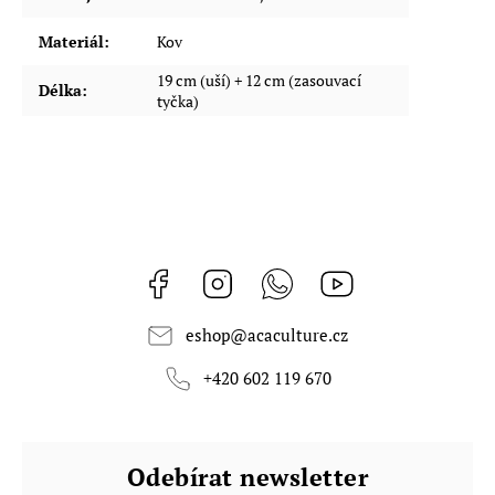
Materiál
:
Kov
19 cm (uší) + 12 cm (zasouvací
Délka
:
tyčka)
Facebook
Instagram
Whatsapp
https://www.youtub
eshop
@
acaculture.cz
+420 602 119 670
Odebírat newsletter