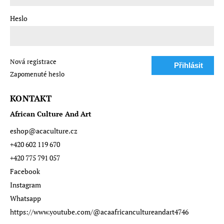
Heslo
Nová registrace
Přihlásit
Zapomenuté heslo
se
KONTAKT
African Culture And Art
eshop
@
acaculture.cz
+420 602 119 670
+420 775 791 057
Facebook
Instagram
Whatsapp
https://www.youtube.com/@acaafricancultureandart4746