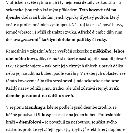
V africkém světě rytmů mají i ty nejmenší detaily velkou sílu – a
sekeseke
jsou toho krásným příkladem. Tyto
kovové uši na
djembe
dodávají bubnům jejich typický třpytivý podtón, který
znáte z profesionálních vystoupení. Nástroj tak získá nové barvy,
jemné vibrace i živější charakter zvuku. Africké djembe díky nim
doslova
„zazvoní“ každým dotekem paličky či ruky
.
Řemeslníci v západní Africe vyrábějí sekeseke z
měkkého, lehce
ohebného kovu
, díky čemuž si můžete nástroj přizpůsobit přesně
tak, jak potřebujete – naklonit jej v různých úhlech, upravit délku
nebo jej nasadit na buben podle vaší hry. V některých oblastech se
těmto kovovým uším říká
sessi sessi
, jinde sekeseke nebo sese.
Každý název odráží jinou tradici, ale účel zůstává stejný:
zvuk
djembe posunout na další úroveň
.
V regionu
Mandingu
, kde se podle legend djembe zrodilo, se
běžně používají
tři kusy
sekeseke na jeden buben. Profesionální
hráči –
djemfolové
– je považují za nezbytnou součást svého
nástroje, protože vytvářejí typický „třpytivý“ efekt, který doplňuje